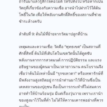
ถ้ารับมาแล้วรู้สึกใจคอไม่ดี ให้รีบทิ้งไป หรือหากเป็น
วัตถุที่เกี่ยวข้องกับความเชื่อ อาจนำไปฝากไว้ใต้ต้น
โพธิ์ในวัด เพื่อให้พลังงานศักดิ์สิทธิ์ของสถานที่ช่วย
ชำระล้างครับ
ลำดับที่ 9: ต้นไม้ที่ย้ายจากวัดมาปลูกที่บ้าน
เหตุผลและความเชื่อ: วัดคือ “พุทธเขต” เป็นสถานที่
ศักดิ์สิทธิ์ ต้นไม้ที่เติบโตในเขตวัดนั้นได้ดูดซับ
พลังงานจากการสวดมนต์ การปฏิบัติธรรม และแรง
อธิษฐานของผู้คนมาเป็นเวลายาวนาน คนโบราณจึง
เชื่อว่าต้นไม้เหล่านั้นมี “รุกขเทวดา” หรือเทพารักษ์ที่
มีพลังงานสูงสถิตอยู่ การนำท่านมาไว้ที่บ้านซึ่งเป็น
เคหสถานของปุถุชน ถือเป็นการกระทำที่ไม่สมควร
อาจทำให้บ้านร้อนรุ่ม มีแต่เรื่องวุ่นวาย เพราะเรานำ
ของสูงมาไว้ในที่ต่ำ ไม่ได้ให้ความเคารพอย่างที่ควร
จะเป็น