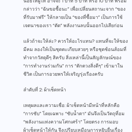
น้อยให้ผู้ให้ อาจจะ 1 บาท 5 บาท หรือ 10 บาท พร้อม
กล่าวว่า “ฉันขอซื้อนะ” เพื่อเปลี่ยนสถานะจาก “ของ
ที่รับมาฟรี” ให้กลายเป็น “ของที่ซื้อมา” เป็นการใช้
เจตนาของเรา “ตัด” พลังงานลบนั้นออกไปเสียก่อน
แล้วถ้าจะให้ล่ะ? ควรให้อะไรแทน? แทนที่จะให้ของ
มีคม ลองให้เป็นชุดตะเกียบสวยๆ หรือชุดช้อนส้อมที่
ทำจากวัสดุดีๆ สิครับ สิ่งเหล่านี้เป็นสัญลักษณ์ของ
“การทำงานร่วมกัน” การ “ตักตวงสิ่งดีๆ” เข้ามาใน
ชีวิต เป็นการอวยพรให้เจริญรุ่งเรืองครับ
ลำดับที่ 2: ผ้าเช็ดหน้า
เหตุผลและความเชื่อ: ผ้าเช็ดหน้ามีหน้าที่หลักคือ
“การซับ” โดยเฉพาะ “ซับน้ำตา” มันจึงเป็นวัตถุที่อม
“พลังงานแห่งความโศกเศร้า” โดยตรง การมอบ
ผ้าเช็ดหน้าให้กัน จึงเปรียบเหมือนการหยิบยื่นเรื่อง