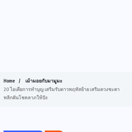
Home
เม้ามอยกับมามูมะ
20 ไอเดียการทำบุญ เสริมรับดาวพฤหัสย้าย เสริมดวงชะตา
พลิกผันโชคลาภให้ปัง