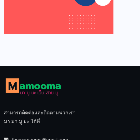
สามารถติดต่อและติดตามพวกเรา
มา มา มู มะ ได้ที่
themamooma@gmail.com