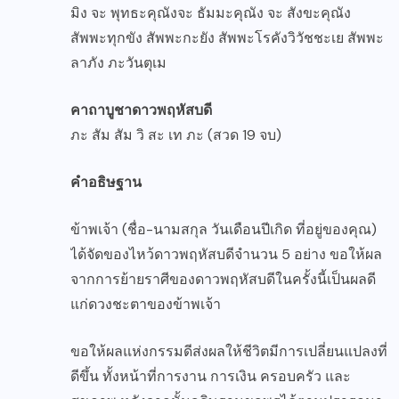
มิง จะ พุทธะคุณังจะ ธัมมะคุณัง จะ สังขะคุณัง
สัพพะทุกขัง สัพพะกะยัง สัพพะโรคังวิวัชชะเย สัพพะ
ลาภัง ภะวันตุเม
คาถาบูชาดาวพฤหัสบดี
ภะ สัม สัม วิ สะ เท ภะ (สวด 19 จบ)
คำอธิษฐาน
ข้าพเจ้า (ชื่อ-นามสกุล วันเดือนปีเกิด ที่อยู่ของคุณ)
ได้จัดของไหว้ดาวพฤหัสบดีจำนวน 5 อย่าง ขอให้ผล
จากการย้ายราศีของดาวพฤหัสบดีในครั้งนี้เป็นผลดี
แก่ดวงชะตาของข้าพเจ้า
ขอให้ผลแห่งกรรมดีส่งผลให้ชีวิตมีการเปลี่ยนแปลงที่
ดีขึ้น ทั้งหน้าที่การงาน การเงิน ครอบครัว และ