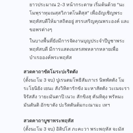
ยาวประมาณ 2-3 หน้ากระดาษ เริ่มต้นด้วย “นะ
โมพฺราหฺมณสฺสวิภวตโนติสฺส” เพื่ออัญเชิญพระ
พฤหัสบดีให้มาสถิตอยู่ สรรเสริญคุณพระองค์ และ
ขอพรต่างๆ
ในบางพื้นที่ยังมีการจัดงานบุญประจำปีบูชาพระ
พฤหัสบดี มีการแสดงมหรสพหลากหลายเพื่อ
บำเรอองค์พระพฤหัส
สวดคาถาขัดโมระปะริตตัง
(ตั้งนะโม 3 จบ) ปูเรนตมโพธิสัมภาเร นิพพัตตัง โม
ระโยนิยัง เยนะ สังวิหิตารักขัง มะหาสัตตัง วะเนจะรา
จิรัสสัง วายะมันตาปิ เนวะ สักขิงสุ คันหิตุง พรัหมะ
มันตันติ อักขาตัง ปะริตตันต้มกะณามะ เหฯ
สวดคาถาบูชาพระพฤหัส
(ตั้งนะโม 3 จบ) อิติปโส ภะคะวา พระพฤหัส จะมัส