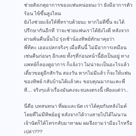
ช่วยสังเกตุอาการของแฟนหน่อยนะว่า ยังมีอาการตัว
ร้อน ไข้ขึ้นสูงไหม
ยังไงช่วยแจ้งให้พี่ทราบด้วยนะ หากไม่ดีขึ้น จะได้
ปรึกษากันอีกที ว่าจะช่วยแฟนเราได้ยังไงดี หลังจาก
ผ่านพ้นคืนนั้นไป รุ่งเช้าน้องทิพย์ทักมาคุยว่า
พี่ทีคะ เออแปลกจริงๆ เมื่อคืนนี้ ไม่มีอาการเหมือน
เช่นคืนก่อนๆ อีกเลย ทั้งๆที่ก่อนหน้านี้ยังเป็นอยู่ ทาง
แพทย์ก็ลองดูอาการ ก็แจ้งว่า ไม่น่าจะเป็นอะไรแล้ว
เดี๋ยวขอดูอีกสักวัน สองวัน หากไม่มีแล้ว ก็จะให้แฟน
ของทิพย์ กลับบ้านได้แล้วคะ ขอบคุณมากนะคะพี่
ที….. จริงๆแล้วเรื่องมันคงจะจบลงตรงนี้ เพียงแต่ว่า…
นี่คือ บทสนทนา ที่ผมและนัต เราได้คุยกันหลังไมค์
โดยที่ไม่มีทิพย์อยู่ หลังจากได้วางสายไปได้ไม่นาน
เจ้านัตก็ได้โทรกลับมาหาผม ผมจึงถามว่ามีอะไรหรือ
เปล่า???