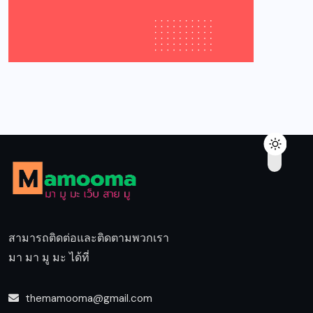
สามารถติดต่อและติดตามพวกเรา
มา มา มู มะ ได้ที่
themamooma@gmail.com