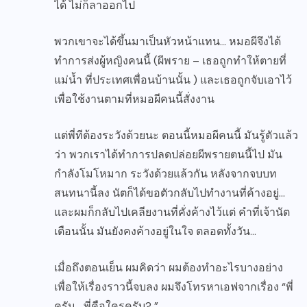
ได้ ไม่ก็ลาออกไป
พวกเขาจะได้ขึ้นมาเป็นหัวหน้าแทน… หมอผีจึงได้
ทำการส่งผู้หญิงคนนี้ (ผีพราย – เธอถูกทำให้ตายที่
แม่น้ำ ที่ประเทศเพื่อนบ้านนั้น ) และเธอถูกจับเอาไว้
เพื่อใช้งานตามที่หมอผีคนนี้สั่งงาน
แต่พี่ทีต้องระวังด้วยนะ ตอนนี้หมอผีคนนี้ มันรู้ตัวแล้ว
ว่า พวกเราได้ทำการปลดปล่อยผีพรายตนนี้ไป มัน
กำลังโมโหมาก ระวังด้วยแล้วกัน หลังจากจบบท
สนทนานี้ลง นัตก็ได้ขอตัวกลับไปทำงานที่ค้างอยู่…
และผมก็กลับไปเคลียงานที่คั่งค้างไว้แต่ คำที่เจ้านัต
เตือนนั้น มันยังคงค้างอยู่ในใจ ตลอดทั้งวัน…
เมื่อถึงตอนเย็น ผมคิดว่า ผมต้องทำอะไรบางอย่าง
เพื่อให้เรื่องราวนี้จบลง ผมจึงโทรหาเอฟจากเรื่อง “พี่
ครับ… พี่คือใครครับ? ”