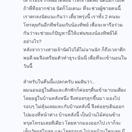
เล่าเรื่องจากที่ผมได้ฟังมาให้เจ้านัตฟัง นัตบอกโอเค
ถ้าพี่ทีอยากช่วย นัตก็โอเคนะ ที่จะช่วยผู้ชายคนนี้
เราตกลงนัดแนะกันว่า เดี๋ยวพรุ่งนี้ เราทั้ง 2 คนจะ
โทรคุยกันอีกทีพร้อมกับน้องทิพย์ เพื่อจะหารือร่วม
กันว่าจะช่วยแก้ปัญหานี้ให้แฟนของน้องทิพย์ได้
อย่างไร?
หลังจากวางสายเจ้านัตไปได้ไม่นานนัก ก็ถึงเวลาดึก
พอดี ผมจึงเตรียมตัวทำธุระนั่นนี่ เพื่อที่จะเข้านอนใน
วันนี้
สำหรับในคืนนี้แปลกครับ ผมฝันว่า…
ผมนอนอยู่ในฝันและสักพักก็ค่อยๆตื่นเข้ามาบนเตียง
โดยอยู่ในบ้านหลังหนึ่ง จึงค่อยๆลุกขึ้นมา มองไป
รอบๆ ไม่คุ้นเลยแหะกับบ้านหลังนี้ จึงค่อยๆเดินออก
ไปมองที่หน้าต่าง บ้านหลังนี้ เป็นบ้านไม้ค่อนข้าง
ทรุดโทรมเลยทีเดียว โดยหากมองออกไป เราก็จะ
เห็นวัดอยู่ไกลๆ และโดยรอบๆ ไม่เจอบ้านใครเลย มี