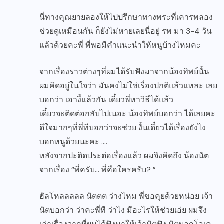
นี่ทางคุณยายลองให้ไปปรึกษาทางพระที่เคารพลอง
ช่วยดูเหมือนกัน ก็ยังไม่หายเลยนี่อยู่ รพ มา 3-4 วัน
แล้วด้วยคะพี่ พี่พอมีคำแนะนำให้หนูบ้างไหมคะ
จากเรื่องราวต่างๆที่ผมได้รับฟังมาจากน้องทิพย์นั้น
ผมคิดอยู่ในใจว่า มันคงไม่ใช่เรื่องปกติแล้วแหละ เลย
บอกว่า เอางี้แล้วกัน เดี๋ยวพี่หาวิธีได้แล้ว
เดี๋ยวจะติดต่อกลับไปเนอะ น้องทิพย์บอกว่า ได้เลยคะ
ดีใจมากๆที่พี่ทีบอกว่าจะช่วย งั้นเดี๋ยวได้เรื่องยังไง
บอกหนูด้วยนะคะ ….
หลังจากปะติดประต่อเรื่องแล้ว ผมจึงคิดถึง น้องนัต
จากเรื่อง “พี่ครับ… พี่คือใครครับ? ”
ฮัลโหลลลลล นัตตต ว่างไหม พี่ขอคุยด้วยหน่อย เจ้า
นัตบอกว่า ว่าคะพี่ที ว่าไง มีอะไรให้ช่วยเอ่ย ผมจึง