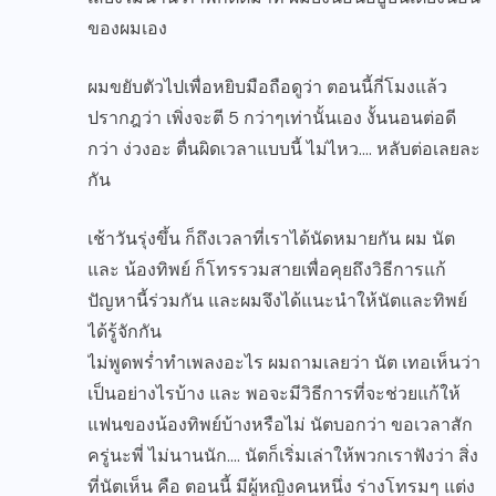
ของผมเอง
ผมขยับตัวไปเพื่อหยิบมือถือดูว่า ตอนนี้กี่โมงแล้ว
ปรากฎว่า เพิ่งจะตี 5 กว่าๆเท่านั้นเอง งั้นนอนต่อดี
กว่า ง่วงอะ ตื่นผิดเวลาแบบนี้ ไม่ไหว…. หลับต่อเลยละ
กัน
เช้าวันรุ่งขึ้น ก็ถึงเวลาที่เราได้นัดหมายกัน ผม นัต
และ น้องทิพย์ ก็โทรรวมสายเพื่อคุยถึงวิธีการแก้
ปัญหานี้ร่วมกัน และผมจึงได้แนะนำให้นัตและทิพย์
ได้รู้จักกัน
ไม่พูดพร่ำทำเพลงอะไร ผมถามเลยว่า นัต เทอเห็นว่า
เป็นอย่างไรบ้าง และ พอจะมีวิธีการที่จะช่วยแก้ให้
แฟนของน้องทิพย์บ้างหรือไม่ นัตบอกว่า ขอเวลาสัก
ครู่นะพี่ ไม่นานนัก…. นัตก็เริ่มเล่าให้พวกเราฟังว่า สิ่ง
ที่นัตเห็น คือ ตอนนี้ มีผู้หญิงคนหนึ่ง ร่างโทรมๆ แต่ง