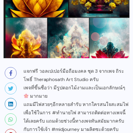
แจกฟรี วอลเปเปอร์มือถือมงคล ชุด 3 จากเพจ ถิระ
โพธิ์ Theraphosath Art Studio ครับ
เพจที่ขึ้นชื่อว่า มีรูปดอกไม้งามและเป็นเอกลักษณ์ๆ
มากมาย
แถมมีไพ่สวยๆอีกหลายสำรับ หากใครสนใจสะสมไพ่
เพื่อใช้ในการ #ทำนายไพ่ สามารถติดต่อทางเพจนี้
ได้เลยครับ แถมด้วยช่วงนี้ทางเพจทันสมัยมากครับ
กับการใช้เจ้า #midjourney มาผลิตซะด้วยครับ