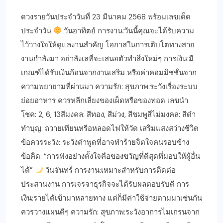
ดวงรายวันประจำวันที่ 23 มีนาคม 2568 พร้อมเลขเด็ด
ประจำวัน
วันอาทิตย์ การงาน:วันนี้คุณจะได้รับความ
ไว้วางใจให้ดูแลงานสำคัญ โอกาสในการเติบโตทางสาย
งานกำลังมา อย่าลังเลที่จะเสนอตัวทำสิ่งใหม่ๆ การเงิน:มี
เกณฑ์ได้รับเงินก้อนจากงานเสริม หรือค่าคอมมิชชั่นจาก
ความพยายามที่ผ่านมา ความรัก: สุขภาพ:ระวังเรื่องระบบ
ย่อยอาหาร ควรหลีกเลี่ยงของเผ็ดหรือของทอด เลขนำ
โชค: 2, 6, 13สีมงคล: สีทอง, สีม่วง, สีชมพูสีไม่มงคล: สีดำ
ทำบุญ: ถวายเทียนหรือหลอดไฟให้วัด เสริมแสงสว่างชีวิต
ข้อควรระวัง: ระวังคำพูดที่อาจทำร้ายจิตใจคนรอบข้าง
ข้อคิด: “การฟังอย่างตั้งใจคือของขวัญที่ดีสุดที่มอบให้ผู้อื่น
ได้”
วันจันทร์ การงาน:เหมาะสำหรับการติดต่อ
ประสานงาน การเจรจาธุรกิจจะได้รับผลตอบรับดี การ
เงิน:รายได้เข้ามาหลายทาง แต่ก็มีค่าใช้จ่ายตามมาเช่นกัน
ควรวางแผนดีๆ ความรัก: สุขภาพ:ระวังอาการไมเกรนจาก