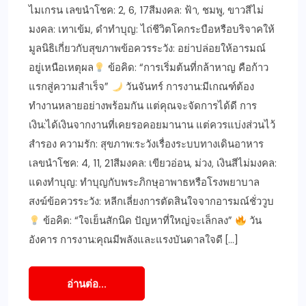
ไมเกรน เลขนำโชค: 2, 6, 17สีมงคล: ฟ้า, ชมพู, ขาวสีไม่
มงคล: เทาเข้ม, ดำทำบุญ: ไถ่ชีวิตโคกระบือหรือบริจาคให้
มูลนิธิเกี่ยวกับสุขภาพข้อควรระวัง: อย่าปล่อยให้อารมณ์
อยู่เหนือเหตุผล
ข้อคิด: “การเริ่มต้นที่กล้าหาญ คือก้าว
แรกสู่ความสำเร็จ”
วันจันทร์ การงาน:มีเกณฑ์ต้อง
ทำงานหลายอย่างพร้อมกัน แต่คุณจะจัดการได้ดี การ
เงิน:ได้เงินจากงานที่เคยรอคอยมานาน แต่ควรแบ่งส่วนไว้
สำรอง ความรัก: สุขภาพ:ระวังเรื่องระบบทางเดินอาหาร
เลขนำโชค: 4, 11, 21สีมงคล: เขียวอ่อน, ม่วง, เงินสีไม่มงคล:
แดงทำบุญ: ทำบุญกับพระภิกษุอาพาธหรือโรงพยาบาล
สงฆ์ข้อควรระวัง: หลีกเลี่ยงการตัดสินใจจากอารมณ์ชั่ววูบ
ข้อคิด: “ใจเย็นสักนิด ปัญหาที่ใหญ่จะเล็กลง”
วัน
อังคาร การงาน:คุณมีพลังและแรงบันดาลใจดี […]
อ่านต่อ...