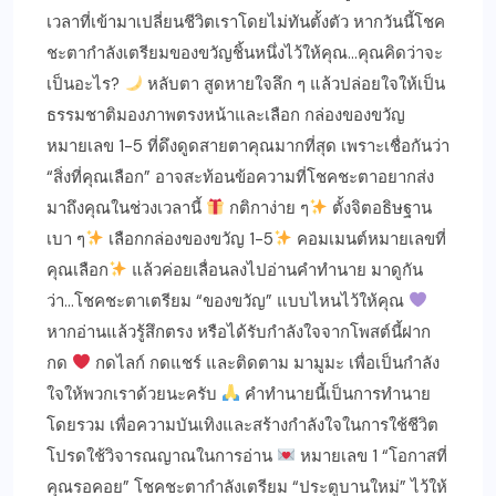
เวลาที่เข้ามาเปลี่ยนชีวิตเราโดยไม่ทันตั้งตัว หากวันนี้โชค
ชะตากำลังเตรียมของขวัญชิ้นหนึ่งไว้ให้คุณ…คุณคิดว่าจะ
เป็นอะไร?
หลับตา สูดหายใจลึก ๆ แล้วปล่อยใจให้เป็น
ธรรมชาติมองภาพตรงหน้าและเลือก กล่องของขวัญ
หมายเลข 1-5 ที่ดึงดูดสายตาคุณมากที่สุด เพราะเชื่อกันว่า
“สิ่งที่คุณเลือก” อาจสะท้อนข้อความที่โชคชะตาอยากส่ง
มาถึงคุณในช่วงเวลานี้
กติกาง่าย ๆ
ตั้งจิตอธิษฐาน
เบา ๆ
เลือกกล่องของขวัญ 1-5
คอมเมนต์หมายเลขที่
คุณเลือก
แล้วค่อยเลื่อนลงไปอ่านคำทำนาย มาดูกัน
ว่า…โชคชะตาเตรียม “ของขวัญ” แบบไหนไว้ให้คุณ
หากอ่านแล้วรู้สึกตรง หรือได้รับกำลังใจจากโพสต์นี้ฝาก
กด
กดไลก์ กดแชร์ และติดตาม มามูมะ เพื่อเป็นกำลัง
ใจให้พวกเราด้วยนะครับ
คำทำนายนี้เป็นการทำนาย
โดยรวม เพื่อความบันเทิงและสร้างกำลังใจในการใช้ชีวิต
โปรดใช้วิจารณญาณในการอ่าน
หมายเลข 1 “โอกาสที่
คุณรอคอย” โชคชะตากำลังเตรียม “ประตูบานใหม่” ไว้ให้