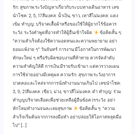
รัก: สุขภาพ:ระวังปัญหาเกี่ยวกับระบบทางเดินอาหาร เลข
นำโชค: 2, 5, 17สีมงคล: น้ำเงิน, ขาว, เทาสีไม่มงคล: แดง
เข้ม ทำบุญ: บริจาคเสื้อผ้าหรือของใช้ให้ผู้ยากไร้ข้อควร
ระวัง: ระวังคำพูดที่อาจทำให้ผู้อื่นเข้าใจผิด
ข้อคิดสั้น ๆ:
“ความสำเร็จต้องใช้ความอดทนและความพยายาม อย่า
ยอมแพ้ง่าย ๆ” วันจันทร์ การงาน:มีโอกาสในการพัฒนา
ทักษะใหม่ ๆ หรือรับผิดชอบงานที่ท้าทาย ควรจัดลำดับ
ความสำคัญให้ดี การเงิน:มีรายรับเข้ามา แต่ควรวางแผน
การใช้จ่ายอย่างมีเหตุผล ความรัก: สุขภาพ:ระวังอาการ
ปวดคอและไหล่จากการนั่งทำงานนานเกินไป เลขนำโชค:
3, 9, 21สีมงคล: เขียว, ม่วง, ขาวสีไม่มงคล: ดำ ทำบุญ: ร่วม
ทำบุญบริจาคเลือดเพื่อช่วยเหลือผู้อื่นข้อควรระวัง: อย่า
หักโหมทำงานจนละเลยสุขภาพ
ข้อคิดสั้น ๆ: “ความ
สำเร็จเริ่มต้นจากการลงมือทำ อย่าปล่อยให้โอกาสหลุดมือ
ไป” […]