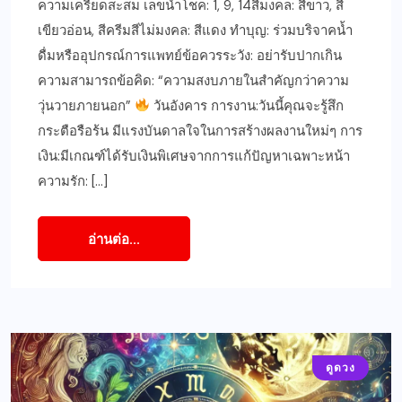
ความเครียดสะสม เลขนำโชค: 1, 9, 14สีมงคล: สีขาว, สี
เขียวอ่อน, สีครีมสีไม่มงคล: สีแดง ทำบุญ: ร่วมบริจาคน้ำ
ดื่มหรืออุปกรณ์การแพทย์ข้อควรระวัง: อย่ารับปากเกิน
ความสามารถข้อคิด: “ความสงบภายในสำคัญกว่าความ
วุ่นวายภายนอก”
วันอังคาร การงาน:วันนี้คุณจะรู้สึก
กระตือรือร้น มีแรงบันดาลใจในการสร้างผลงานใหม่ๆ การ
เงิน:มีเกณฑ์ได้รับเงินพิเศษจากการแก้ปัญหาเฉพาะหน้า
ความรัก: […]
อ่านต่อ...
ดูดวง