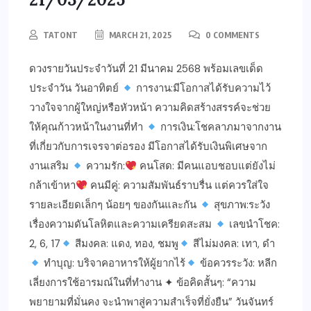
TATONT
MARCH 21, 2025
0 COMMENTS
ดวงรายวันประจำวันที่ 21 มีนาคม 2568 พร้อมเลขเด็ด
ประจำวัน วันอาทิตย์
การงาน:มีโอกาสได้รับความไว้
วางใจจากผู้ใหญ่หรือหัวหน้า ความคิดสร้างสรรค์จะช่วย
ให้คุณก้าวหน้าในงานที่ทำ
การเงิน:โชคลาภมาจากงาน
ที่เกี่ยวกับการเจรจาต่อรอง มีโอกาสได้รับเงินพิเศษจาก
งานเสริม
ความรัก:
คนโสด: มีคนแอบชอบแต่ยังไม่
กล้าเข้าหา
คนมีคู่: ความสัมพันธ์ราบรื่น แต่ควรใส่ใจ
รายละเอียดเล็กๆ น้อยๆ ของกันและกัน
สุขภาพ:ระวัง
เรื่องความดันโลหิตและความเครียดสะสม
เลขนำโชค:
2, 6, 17
สีมงคล: แดง, ทอง, ชมพู
สีไม่มงคล: เทา, ดำ
ทำบุญ: บริจาคอาหารให้ผู้ยากไร้
ข้อควรระวัง: หลีก
เลี่ยงการใช้อารมณ์ในที่ทำงาน ✦ ข้อคิดสั้นๆ: “ความ
พยายามที่มั่นคง จะนำพาสู่ความสำเร็จที่ยั่งยืน” วันจันทร์