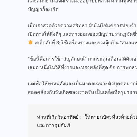
และสมาธิ เมื่อจิตเราจดจ่ออยู่กับบทสวด ความฟุ้งซ่า
ปัญญาก็จะเกิด
เมื่อเราสวดด้วยความศรัทธา มันไม่ใช่แค่การท่องจำ
เปิดทางให้สิ่งดีๆ และทางออกของปัญหาปรากฏชัดข
เคล็ดลับที่ 3: ใช้เครื่องรางและฮวงจุ้ยเป็น “สมอแ
“ข้อนี้คือการใช้ “สัญลักษณ์” มากระตุ้นเตือนสติตัวเ
เสมอ หนึ่งในวิธีที่ง่ายและทรงพลังที่สุด คือ การพกธ
แต่เพื่อให้ทรงพลังและเป็นมงคลเฉพาะตัวบุคคลมากย
สอดคล้องกับวันเกิดของเราครับ เป็นเคล็ดที่ครูบาอา
ท่านที่เกิดวันอาทิตย์: ให้หาธนบัตรที่ลงท้ายด้
และการอุปถัมภ์
