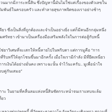
วนมากมีภาระหนี้สิน ซึ่งปัญหานี้มันไม่ใช่แค่เรื่องของตัวเลขใน
มสัมพันธ์ในครอบครัว และทำลายสุขภาพจิตของเราอย่างช้าๆ
่งเป็นสิ่งที่ถูกต้องและจำเป็นอย่างยิ่ง แต่ก็มีคนอีกกลุ่มหนึ่ง
มศรัทธา เข้ามาเป็นเครื่องมือเสริมพลังใจในการต่อสู้กับหนี้
่ใช่ยาวิเศษที่จะเสกให้หนี้หายไปในพริบตา แต่การมูคือ “การ
ิบหรี่ให้ลุกโชนขึ้นมาอีกครั้ง เมื่อใจเรามีกำลัง มีที่ยึดเหนี่ยว
รเงินได้อย่างมั่นคง เพราะฉะนั้น จำไว้นะครับ… มูเพื่อนำใจ
วบคู่กันเสมอ”
ึดเกาะ ในยามที่คลื่นลมแห่งหนี้สินซัดกระหน่ำจนเราแทบจะล้ม
ี่ยว
หลวงพ่อปลดหนี้ ที่วัดพระธาตุวาโย จังหวัดฉะเชิงเทรา สถานที่