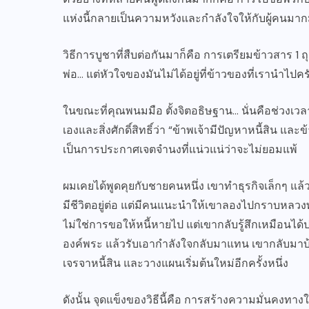
แห่งนี้กลายเป็นความหวังและกำลังใจให้กับผู้คนมา
วิธีการบูชาที่สืบต่อกันมาก็คือ การเตรียมข้าวสาร 1
พ่อ… แต่หัวใจของมันไม่ได้อยู่ที่ข้าวของที่เรานำไปครั
ในขณะที่คุณพนมมือ ตั้งจิตอธิษฐาน… นั่นคือช่วงเ
เองและสิ่งศักดิ์สิทธิ์ว่า “ข้าพเจ้ามีปัญหาหนี้สิน 
เป็นการประกาศเจตจำนงที่แน่วแน่ว่าจะไม่ยอมแพ้
ผมเคยได้พูดคุยกับชายคนหนึ่ง เขาทำธุรกิจเล็กๆ แล
มีชีวิตอยู่ต่อ แต่มีคนแนะนำให้เขาลองไปกราบหลวงพ่อป
ไม่ใช่การขอให้หนี้หายไป แต่เขากลับรู้สึกเหมือนได
องค์พระ แล้วรับเอากำลังใจกลับมาแทน เขากลับมาบ้านด
เจรจาหนี้สิน และวางแผนเริ่มต้นใหม่อีกครั้งหนึ่ง
ดังนั้น จุดแข็งของวิธีนี้คือ การสร้างความมั่นคงทางใจ