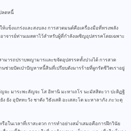
ปลดหนี้
ตใจให้แข็งแกร่งและสงบลง การสวดมนต์คือเครื่องมือที่ทรงพลัง
รูบาอาจารย์ท่านเมตตาไว้สำหรับผู้ที่กำลังเผชิญอุปสรรคโดยเฉพาะ
าท่านสามารถปราบพญามารและขจัดอุปสรรคทั้งปวงได้ การสวด
่วยปัดเป่าปัญหาหนี้สินที่เปรียบดังมารร้ายที่ผูกรัดชีวิตเราอยู่
รัญจะ มาระพะลัญจะ โส อิทานิ มะหาเถโร นะมัสสิตะวา ปะติฏฐิ
ยัง ยัง อุปัททะวัง ชาตัง วิธังเสติ อะเสสะโต มะหาลาภัง ภะวะตุ
 หรือในเวลาที่เราสะดวก การทำอย่างสม่ำเสมอคือการฝึกวินัย