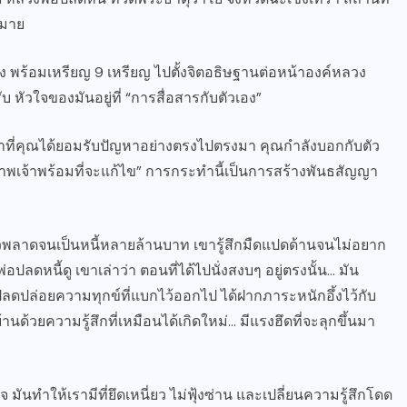
กมาย
 ถุง พร้อมเหรียญ 9 เหรียญ ไปตั้งจิตอธิษฐานต่อหน้าองค์หลวง
บ หัวใจของมันอยู่ที่ “การสื่อสารกับตัวเอง”
วลาที่คุณได้ยอมรับปัญหาอย่างตรงไปตรงมา คุณกำลังบอกกับตัว
และข้าพเจ้าพร้อมที่จะแก้ไข” การกระทำนี้เป็นการสร้างพันธสัญญา
้วพลาดจนเป็นหนี้หลายล้านบาท เขารู้สึกมืดแปดด้านจนไม่อยาก
ลดหนี้ดู เขาเล่าว่า ตอนที่ได้ไปนั่งสงบๆ อยู่ตรงนั้น… มัน
้ปลดปล่อยความทุกข์ที่แบกไว้ออกไป ได้ฝากภาระหนักอึ้งไว้กับ
้วยความรู้สึกที่เหมือนได้เกิดใหม่… มีแรงฮึดที่จะลุกขึ้นมา
 มันทำให้เรามีที่ยึดเหนี่ยว ไม่ฟุ้งซ่าน และเปลี่ยนความรู้สึกโดด