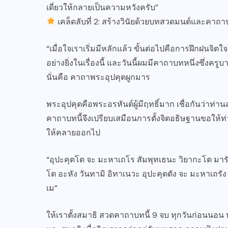
เดี่ยวให้กลายเป็นความหวังครับ”
เคล็ดลับที่ 2: สร้างวินัยด้วยบทสวดมนต์และคาถา
“เมื่อใจเราเริ่มมีหลักแล้ว ขั้นต่อไปคือการฝึกฝนจิ
อย่างยิ่งในเรื่องนี้ และวันนี้ผมมีคาถาบทหนึ่งซึ่งค
นั่นคือ คาถาพระอุปคุตผูกมาร
พระอุปคุตคือพระอรหันต์ผู้มีฤทธิ์มาก เชื่อกันว่
คาถาบทนี้จึงเปรียบเสมือนการตั้งจิตอธิษฐานขอให้ท่านช
ให้คลายออกไป
“อุปะคุตโต จะ มะหาเถโร สัมพุทเธนะ วิยากะโต มา
โต อะหัง วันทามิ อิทาเนวะ อุปะคุตตัง จะ มะหาเถรัง 
เม”
ให้เราตั้งสมาธิ สวดคาถาบทนี้ 9 จบ ทุกวันก่อนนอน