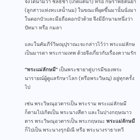
จึงได้นามว่า ชลธิชา (เกิดแต่น้ำ) หรือ กษีราพธิตนยา
(ลูกสาวแห่งทะเลน้ำนม) ในขณะที่ผุดขึ้นมานั้นนั่งมา
ในดอกบัวและมือถือดอกบัวด้วย จึงมีอีกนามหนึ่งว่า
ปัทมา หรือ กมลา
และในคัมภีร์วิษณุปุราณะจะกล่าวไว้ว่า พระแม่ลักษ
เป็นมารดา พระกามเทพ ด้วยจึงเกี่ยวกับเรื่องความรัก
“พระแม่ลักษมี”
เป็นพระชายาคู่บารมีของพระ
นารายณ์ผู้ดูแลรักษาโลก (หรือพระวิษณุ) อยู่ทุกครั้ง
ไป
เช่น พระวิษณุอวตารเป็น พระราม พระแม่ลักษมี
ก็ตามไปเกิดเป็น พระนางสีดา และในปางกฤษณาว
ตาร พระวิษณุอวตารเป็น พระกฤษณะ
พระแม่ลักษมี
ก็ไปเป็น พระนางรุกมิณี หรือ พระนางราธาเทวี