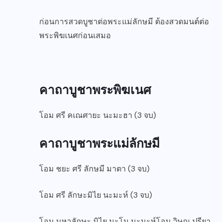
ก่อนการสวดบูชาต่อพระแม่ลักษมี ต้องสวดมนต์ต่อ
พระพิฆเนศก่อนเสมอ
คาถาบูชาพระพิฆเนศ
โอม ศรี คเณศายะ นะมะฮา (3 จบ)
คาถาบูชาพระแม่ลักษมี
โอม ชยะ ศรี ลักษมี มาตา (3 จบ)
โอม ศรี ลักษะมิไย นะมะห์ (3 จบ)
โอม มหาลักษะ มิไย นะโม นะมะห์โอม วิษณุ ปรียา