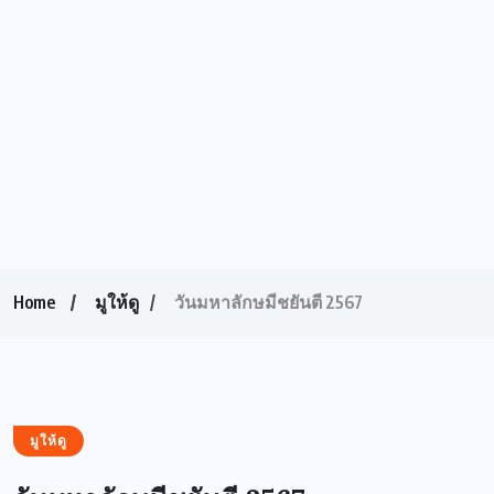
Home
มูให้ดู
วันมหาลักษมีชยันตี 2567
มูให้ดู