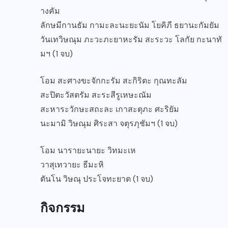
างคัม
ลักษมีกานธัม กามะละนะยะนัม โยคิภี ธยานะกัมยัม
วันเทวิษณุม ภะวะภะยาหะรัม สะระวะ โลกัย กะนาทั
มฯ (1 จบ)
โอม สะศางขะจักกะรัม สะกิริตะ กุณทะลัม
สะปิตะวัสตรัม สะระสีรูเหษะณัม
สะหาระวักษะสถะละ เกาสะตุภะ ศะริยัม
นะมามิ วิษณุม ศิระสา จตุรภุชัมฯ (1 จบ)
โอม นารายะนายะ วิทมะเห
วาสุเทวายะ ธีมะหิ
ตันโน วิษณุ ประโจทะยาต (1 จบ)
กิจกรรม