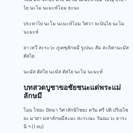
ไย นะโม นะมะห์โอม ธะนะ
ประทาไย นะโม นะมะห์โอม วิศวา จะนันไย นะโม
นะมะห์
ยา เทวี สะระวะ ภูเตชุลักษมี รูเปนะ สัม สะถิตานะมัส
ตัสไย
นะมัส ตัสไย นะมัส ตัสไย นะโม นะมะห์
บทสวดบูชาขอชัยชนะแด่พระแม่
ลักษมี
โอม ไชยะ ปัทมา วิศาลักษิไชยะ ตวัม ศรี ปติ ปริเยไช
ยะ มาตา มหาลักษมีสะมะ สะระณะ วันณะวะ ธาระ
นี ฯ (1 จบ)