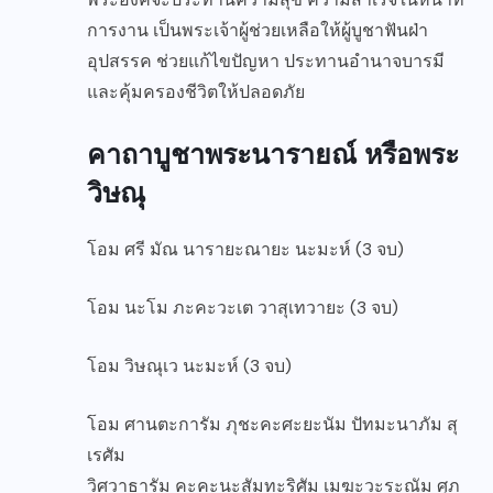
การงาน เป็นพระเจ้าผู้ช่วยเหลือให้ผู้บูชาฟันฝ่า
อุปสรรค ช่วยแก้ไขปัญหา ประทานอำนาจบารมี
และคุ้มครองชีวิตให้ปลอดภัย
คาถาบูชาพระนารายณ์ หรือพระ
วิษณุ
โอม ศรี มัณ นารายะณายะ นะมะห์ (3 จบ)
โอม นะโม ภะคะวะเต วาสุเทวายะ (3 จบ)
โอม วิษณุเว นะมะห์ (3 จบ)
โอม ศานตะการัม ภุชะคะศะยะนัม ปัทมะนาภัม สุ
เรศัม
วิศวาธารัม คะคะนะสัมทะริศัม เมฆะวะระณัม ศุภ