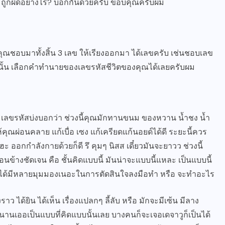
ผม ถูกผิดอย่างไร? บอกกันด้วยครับ ขอบคุณครับผม
ุณชอบมาทั้งสิ้น 3 เลข ให้เรียงออกมา ได้เลขครับ เช่นชอบเลข
ากนั้น เลือกคำทำนายของเลขรหัสชีวิตของคุณได้เลยครับผม
มเลขรหัสบ่งบอกว่า ช่วงนี้คุณมักทานขนม ของหวาน น้ำชง น้ำ
คุณผ่อนคลาย แก้เบื่อ เซง แก้เครียดแก้นอยด์ได้ดี ระยะนี้ควร
ฮะ ออกกำลังกายด้วยก็ดี รึ คุมๆ นิสส เดี๋ยวมันจะยาวว ช่วงนี้
อนข้างชัดเจน คือ ชั้นคิดแบบนี้ มันน่าจะแบบนี้แหละ เป็นแบบนี้
ฮะ ได้มีหลายมุมมองเนอะในการตัดสินใจลงมือทำ หรือ จะทำอะไร
าว ได้ยิน ได้เห็น เรื่องแปลกๆ ลี้ลับ หรือ มักจะมีเซ้น มีลาง
่นานเออเป็นแบบที่คิดแบบนั้นเลย บางคนก็จะเจอเดจาวูก็เป็นได้