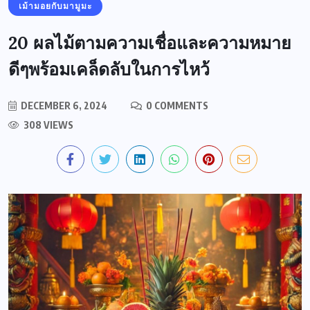
เม้ามอยกับมามูมะ
20 ผลไม้ตามความเชื่อและความหมาย
ดีๆพร้อมเคล็ดลับในการไหว้
DECEMBER 6, 2024
0 COMMENTS
308 VIEWS