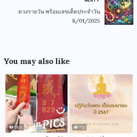
ดวงรายวัน พร้อมเลขเด็ดประจำวัน
8/01/2025
You may also like