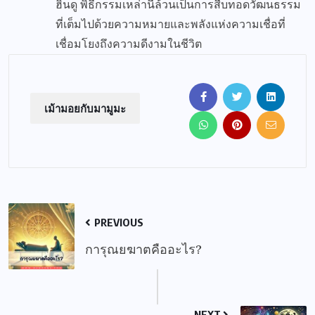
ฮินดู พิธีกรรมเหล่านี้ล้วนเป็นการสืบทอดวัฒนธรรม
ที่เต็มไปด้วยความหมายและพลังแห่งความเชื่อที่
เชื่อมโยงถึงความดีงามในชีวิต
เม้ามอยกับมามูมะ
PREVIOUS
การุณยฆาตคืออะไร?
NEXT