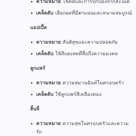
ความหมาย
: โชคดีและการปกป้องจากสิ่งไม่ดี
เคล็ดลับ
: เลือกผลที่มีตาแน่นและหนามสมบูรณ์
แอปเปิ้ล
ความหมาย
: สันติสุขและความปลอดภัย
เคล็ดลับ
: ใช้สีแดงสดที่สื่อถึงความมงคล
ลูกแพร์
ความหมาย
: ความสมานฉันท์ในครอบครัว
เคล็ดลับ
: ใช้ลูกแพร์สีเหลืองทอง
ลิ้นจี่
ความหมาย
: ความสุขในครอบครัวและความ
รัก