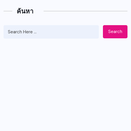
ค้นหา
Search