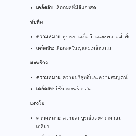
เคล็ดลับ
: เลือกผลที่มีสีแดงสด
ทับทิม
ความหมาย
: ลูกหลานเต็มบ้านและความมั่งคั่ง
เคล็ดลับ
: เลือกผลใหญ่และเมล็ดแน่น
มะพร้าว
ความหมาย
: ความบริสุทธิ์และความสมบูรณ์
เคล็ดลับ
: ใช้น้ำมะพร้าวสด
แตงโม
ความหมาย
: ความสมบูรณ์และความกลม
เกลียว