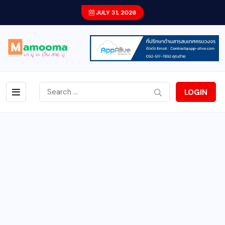
JULY 31, 2026
LOGIN