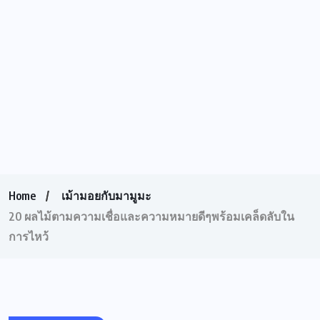
Home
เม้ามอยกับมามูมะ
20 ผลไม้ตามความเชื่อและความหมายดีๆพร้อมเคล็ดลับใน
การไหว้