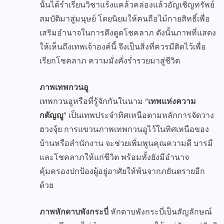
นั้นได้ร่ำเรียนวิชาแร้งแคล้วคล่องแล้วอัญเชิญทรัพย์
สมบัติมาสู่มนุษย์ โดยนิยมให้คนถือไม้กายสิทธิ์เพื่อ
เสริมอำนาจในการดึงดูดโชคลาภ ดังนั้นภาพที่แสดง
ให้เห็นถึงเทพเจ้าองค์นี้ จึงเป็นสิ่งที่ควรมีติดไว้เพื่อ
เรียกโชคลาภ ความมั่งคั่งร่ำรวยมาสู่ชีวิต
ภาพเทพกวนอู
เทพกวนอูหรือที่รู้จักกันในนาม “
เทพแห่งความ
กตัญญู
” เป็นเทพประจำทิศเหนือตามหลักการจัดวาง
ฮวงจุ้ย การแขวนภาพเทพกวนอูไว้ในทิศเหนือของ
บ้านหรือสำนักงาน จะช่วยเพิ่มพูนคุณความดี บารมี
และโชคลาภให้แก่ชีวิต พร้อมทั้งยังมีอำนาจ
คุ้มครองปกป้องผู้อยู่อาศัยให้พ้นจากภยันตรายอีก
ด้วย
ภาพหักดาบพังกระบี่
หักดาบพังกระบี่เป็นสัญลักษณ์