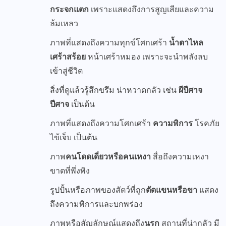
กระจกแตก
เพราะแสดงถึงการสูญเสียและความ
ล้มเหลว
ภาพที่แสดงถึงความทุกข์โศกเศร้า
น้ำตาไหล
เศร้าสร้อย
หน้าเศร้าหมอง เพราะจะนำพลังลบ
เข้าสู่ชีวิต
สิ่งที่ดูแล้วรู้สึกขรึม น่าหวาดกลัว เช่น
ผีปีศาจ
ปีศาจ
เป็นต้น
ภาพที่แสดงถึงความโศกเศร้า
ความพิการ
โรคภัย
ไข้เจ็บ เป็นต้น
ภาพ
คนโดดเดี่ยวหรือคนเหงา
สื่อถึงความเหงา
ขาดที่พึ่งพิง
รูปปั้นหรือภาพของสัตว์ที่ถูก
ตัดแขนหรือขา
แสดง
ถึงความพิการและบกพร่อง
ภาพหรือสัญลักษณ์แสดงถึง
นรก
สถานที่น่ากลัว มี