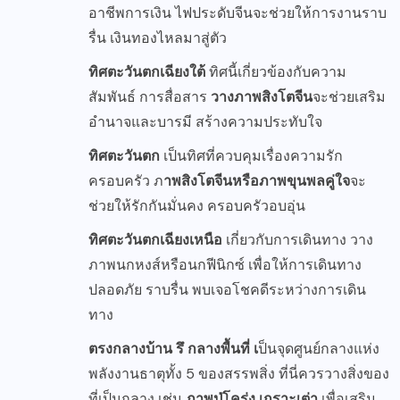
อาชีพการเงิน ไฟประดับจีนจะช่วยให้การงานราบ
รื่น เงินทองไหลมาสู่ตัว
ทิศตะวันตกเฉียงใต้
ทิศนี้เกี่ยวข้องกับความ
สัมพันธ์ การสื่อสาร
วางภาพสิงโตจีน
จะช่วยเสริม
อำนาจและบารมี สร้างความประทับใจ
ทิศตะวันตก
เป็นทิศที่ควบคุมเรื่องความรัก
ครอบครัว ภ
าพสิงโตจีนหรือภาพขุนพลคู่ใจ
จะ
ช่วยให้รักกันมั่นคง ครอบครัวอบอุ่น
ทิศตะวันตกเฉียงเหนือ
เกี่ยวกับการเดินทาง วาง
ภาพนกหงส์หรือนกฟีนิกซ์ เพื่อให้การเดินทาง
ปลอดภัย ราบรื่น พบเจอโชคดีระหว่างการเดิน
ทาง
ตรงกลางบ้าน รึ กลางพื้นที่ เ
ป็นจุดศูนย์กลางแห่ง
พลังงานธาตุทั้ง 5 ของสรรพสิ่ง ที่นี่ควรวางสิ่งของ
ที่เป็นกลาง เช่น
ภาพปู่โคร่ง เกราะเต่า
เพื่อเสริม