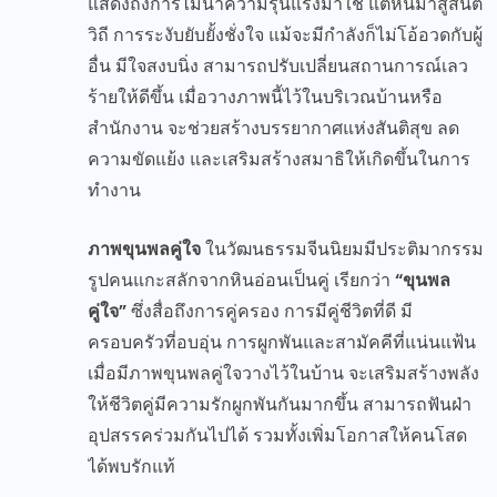
แสดงถึงการไม่นำความรุนแรงมาใช้ แต่หันมาสู่สันติ
วิถี การระงับยับยั้งชั่งใจ แม้จะมีกำลังก็ไม่โอ้อวดกับผู้
อื่น มีใจสงบนิ่ง สามารถปรับเปลี่ยนสถานการณ์เลว
ร้ายให้ดีขึ้น เมื่อวางภาพนี้ไว้ในบริเวณบ้านหรือ
สำนักงาน จะช่วยสร้างบรรยากาศแห่งสันติสุข ลด
ความขัดแย้ง และเสริมสร้างสมาธิให้เกิดขึ้นในการ
ทำงาน
ภาพขุนพลคู่ใจ
ในวัฒนธรรมจีนนิยมมีประติมากรรม
รูปคนแกะสลักจากหินอ่อนเป็นคู่ เรียกว่า
“ขุนพล
คู่ใจ”
ซึ่งสื่อถึงการคู่ครอง การมีคู่ชีวิตที่ดี มี
ครอบครัวที่อบอุ่น การผูกพันและสามัคคีที่แน่นแฟ้น
เมื่อมีภาพขุนพลคู่ใจวางไว้ในบ้าน จะเสริมสร้างพลัง
ให้ชีวิตคู่มีความรักผูกพันกันมากขึ้น สามารถฟันฝ่า
อุปสรรคร่วมกันไปได้ รวมทั้งเพิ่มโอกาสให้คนโสด
ได้พบรักแท้