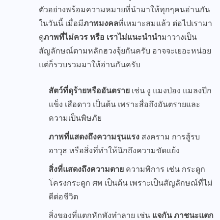
ตัวอย่างพร้อมความหมายที่นำมาให้ทุกๆคนอ่านกัน
ในวันนี้ เมื่อมี
ภาพมงคล
ที่เหมาะสมแล้ว ต่อไปเรามา
ดู
ภาพที่ไม่ควร หรือ เราไม่แนะนำนำ
มาวางเป็น
สัญลักษณ์ตามหลักฮวงจุ้ยกันครับ อาจจะเยอะหน่อย
แต่ก็รวบรวมมาให้อ่านกันครับ
สัตว์ที่ดุร้ายหรืออันตราย
เช่น งู แมงป่อง แมลงปีก
แข็ง เสือดาว เป็นต้น เพราะสื่อถึงอันตรายและ
ความเป็นพิษภัย
ภาพที่แสดงถึงความรุนแรง
สงคราม การสู้รบ
อาวุธ หรือสิ่งที่ทำให้นึกถึงความขัดแย้ง
สิ่งที่แสดงถึงความตาย
ความพิการ เช่น กระดูก
โครงกระดูก ศพ เป็นต้น เพราะเป็นสัญลักษณ์ที่ไม่
ดีต่อชีวิต
สิ่งของที่แตกหักพังทำลาย เช่น
แจกัน ภาชนะแตก