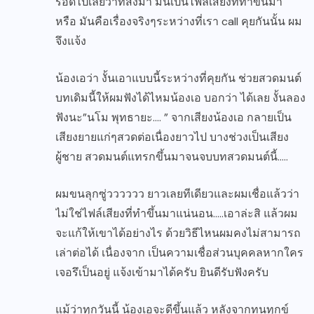
รอดไปเลยว่าที่ส่งมา มันเป็นไฟล์เสียงที่ทำขึ้นมา
หรือ มันคือเรื่องจริงๆระหว่างที่เรา call คุยกันนั้น ผม
จึงแจ้ง
น้องเอว่า งั้นเอาแบบนี้ระหว่างที่คุยกัน ช่วยสวดมนต์
บทเดิมนี้ให้ผมฟังได้ไหมน้องเอ บอกว่า ได้เลย งั้นลอง
ฟังนะ”นโม พุทธายะ…. ” จากเสียงน้องเอ กลายเป็น
เสียงยายแก่ๆสวดต่อเนื่องยาวไป บางช่วงเป็นเสียง
ผู้ชาย สวดมนต์แทรกขึ้นมาจนจบบทสวดมนต์นี้…..
ผมขนลุกซู่วววววว ยาวเลยทีเดียวและผมเชื่อแล้วว่า
ไม่ใช่ไฟล์เสียงที่ทำขึ้นมาแน่นอน…..เอาล่ะสิ แล้วผม
จะแก้ให้เขาได้อย่างไร ด้วยวิธีไหนผมคงไม่สามารถ
เล่าต่อได้ เนื่องจาก เป็นความเชื่อส่วนบุคคลหากใคร
เจอรึเป็นอยู่ แจ้งเข้ามาได้ครับ ยินดีรับฟังครับ
แม้ว่าทุกวันนี้ น้องเอจะดีขึ้นแล้ว หลังจากทนทุกข์