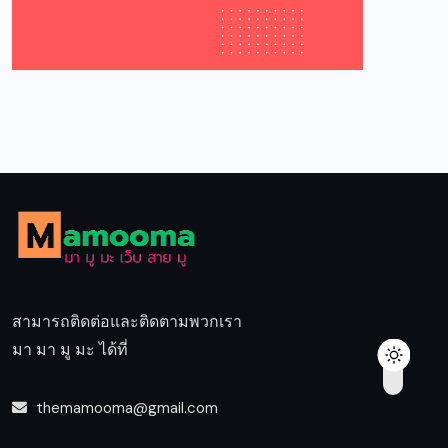
สามารถติดต่อและติดตามพวกเรา
มา มา มู มะ ได้ที่
themamooma@gmail.com