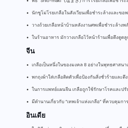
พิธี “Shio-maki” (塩まき) การโรยเกลือเพื่อชำระ
นักซูโม่โรยเกลือในสังเวียนเพื่อชำระล้างและขอ
วางถ้วยเกลือหน้าบ้านหลังงานศพเพื่อชำระล้างพ
ในร้านอาหาร มักวางเกลือไว้หน้าร้านเพื่อดึงดูด
จีน
เกลือเป็นหนึ่งในของมงคล 8 อย่างในพุทธศาสนา
พกถุงผ้าใส่เกลือติดตัวเพื่อป้องกันสิ่งชั่วร้ายและดึง
ในการแพทย์แผนจีน เกลือถูกใช้รักษาโรคและปรั
มีตำนานเกี่ยวกับ “เทพเจ้าแห่งเกลือ” ที่ควบคุมกา
อินเดีย