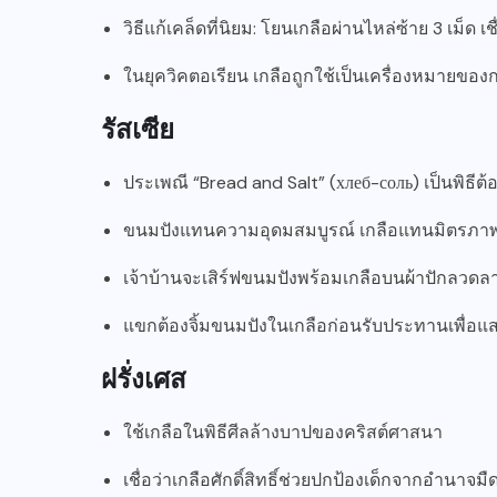
วิธีแก้เคล็ดที่นิยม: โยนเกลือผ่านไหล่ซ้าย 3 เม็ด เชื่
ในยุควิคตอเรียน เกลือถูกใช้เป็นเครื่องหมายของ
รัสเซีย
ประเพณี “Bread and Salt” (хлеб-соль) เป็นพิธี
ขนมปังแทนความอุดมสมบูรณ์ เกลือแทนมิตรภาพอั
เจ้าบ้านจะเสิร์ฟขนมปังพร้อมเกลือบนผ้าปักลวดล
แขกต้องจิ้มขนมปังในเกลือก่อนรับประทานเพื่อ
ฝรั่งเศส
ใช้เกลือในพิธีศีลล้างบาปของคริสต์ศาสนา
เชื่อว่าเกลือศักดิ์สิทธิ์ช่วยปกป้องเด็กจากอำนาจมื