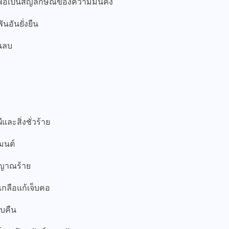
เพื่อเป็นสัญลักษณ์ของความมั่นคง
นอันยั่งยืน
านลบ
ละสิ่งชั่วร้าย
มนต์
ญญาณร้าย
กลือแก้เจ็บคอ
ับคืน