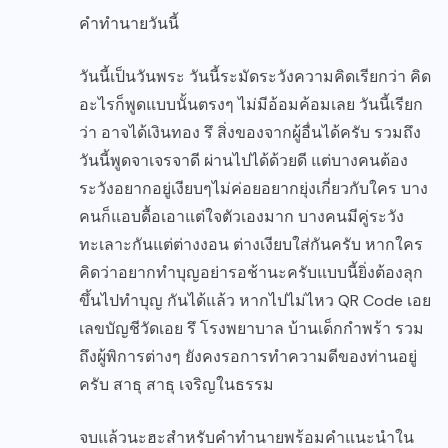
คำทำนายวันนี้
วันนี้เป็นวันพระ วันนี้ระมัดระวังความคิดเรียกว่า คิด
อะไรก็พูดแบบนั้นตรงๆ ไม่มีอ้อมค้อมเลย วันนี้เรียก
ว่า อาจได้เงินทอง รึ สิ่งของจากผู้อื่นได้ครับ รวมถึง
วันนี้พูดจาเจรจาดี ผ่านไปได้ด้วยดี แต่บางคนต้อง
ระวังอยากอยู่เงียบๆไม่ค่อยอยากยุ่งเกี่ยวกับใคร บาง
คนก็แอบดื้อเอาแต่ใจตัวเองมาก บางคนมีคู่ระวัง
ทะเลาะกันแต่ต่างงอน ต่างเงียบใส่กันครับ หากใคร
คิดว่าอยากทำบุญอย่ารอช้านะครับแบบนี้ยิ่งต้องลุก
ขึ้นไปทำบุญ กันได้แล้ว หากไปไม่ไหว QR Code เอย
เลขบัญชีวัดเอย รึ โรงพยาบาล บ้านเด็กกำพร้า รวม
ถึงผู้พิการต่างๆ ยังคงรอการทำความดีของท่านอยู่
ครับ สาธุ สาธุ เจริญในธรรม
จบแล้วนะฮะสำหรับคำทำนายพร้อมคำแนะนำใน