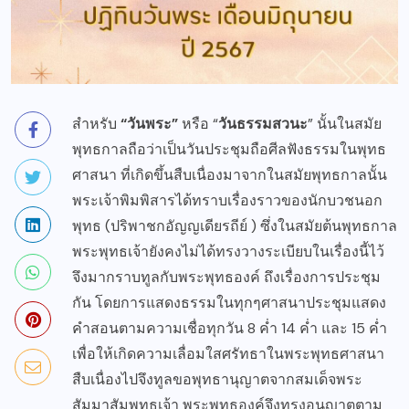
สำหรับ
“วันพระ”
หรือ “
วันธรรมสวนะ
” นั้นในสมัย
พุทธกาลถือว่าเป็นวันประชุมถือศีลฟังธรรมในพุทธ
ศาสนา ที่เกิดขึ้นสืบเนื่องมาจากในสมัยพุทธกาลนั้น
พระเจ้าพิมพิสารได้ทราบเรื่องราวของนักบวชนอก
พุทธ (ปริพาชกอัญญเดียรถีย์ ) ซึ่งในสมัยต้นพุทธกาล
พระพุทธเจ้ายังคงไม่ได้ทรงวางระเบียบในเรื่องนี้ไว้
จึงมากราบทูลกับพระพุทธองค์ ถึงเรื่องการประชุม
กัน โดยการแสดงธรรมในทุกๆศาสนาประชุมแสดง
คำสอนตามความเชื่อทุกวัน 8 ค่ำ 14 ค่ำ และ 15 ค่ำ
เพื่อให้เกิดความเลื่อมใสศรัทธาในพระพุทธศาสนา
สืบเนื่องไปจึงทูลขอพุทธานุญาตจากสมเด็จพระ
สัมมาสัมพุทธเจ้า พระพุทธองค์จึงทรงอนุญาตตาม