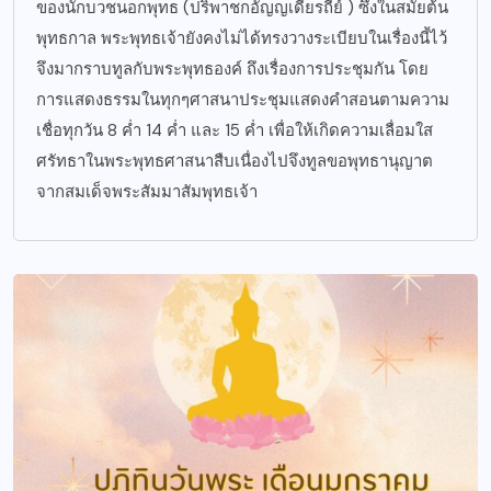
ของนักบวชนอกพุทธ (ปริพาชกอัญญเดียรถีย์ ) ซึ่งในสมัยต้น
พุทธกาล พระพุทธเจ้ายังคงไม่ได้ทรงวางระเบียบในเรื่องนี้ไว้
จึงมากราบทูลกับพระพุทธองค์ ถึงเรื่องการประชุมกัน โดย
การแสดงธรรมในทุกๆศาสนาประชุมแสดงคำสอนตามความ
เชื่อทุกวัน 8 ค่ำ 14 ค่ำ และ 15 ค่ำ เพื่อให้เกิดความเลื่อมใส
ศรัทธาในพระพุทธศาสนาสืบเนื่องไปจึงทูลขอพุทธานุญาต
จากสมเด็จพระสัมมาสัมพุทธเจ้า