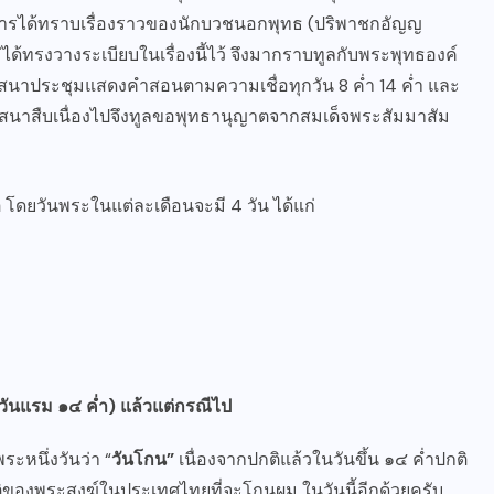
พิสารได้ทราบเรื่องราวของนักบวชนอกพุทธ (ปริพาชกอัญญ
ม่ได้ทรงวางระเบียบในเรื่องนี้ไว้ จึงมากราบทูลกับพระพุทธองค์
สนาประชุมแสดงคำสอนตามความเชื่อทุกวัน 8 ค่ำ 14 ค่ำ และ
ศาสนาสืบเนื่องไปจึงทูลขอพุทธานุญาตจากสมเด็จพระสัมมาสัม
โดยวันพระในแต่ละเดือนจะมี 4 วัน ได้แก่
วันแรม ๑๔ ค่ำ) แล้วแต่กรณีไป
ะหนึ่งวันว่า “
วันโกน”
เนื่องจากปกติแล้วในวันขึ้น ๑๔ ค่ำปกติ
ิบัติของพระสงฆ์ในประเทศไทยที่จะโกนผม ในวันนี้อีกด้วยครับ