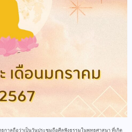
ุทธกาลถือว่าเป็นวันประชุมถือศีลฟังธรรมในพุทธศาสนา ที่เกิด