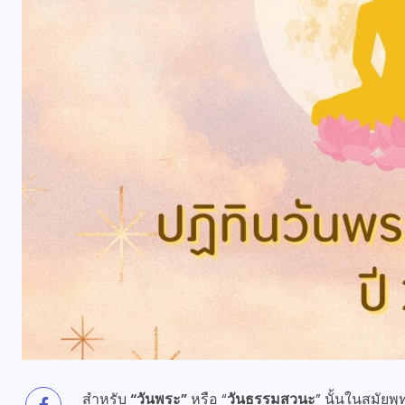
สำหรับ
“วันพระ”
หรือ “
วันธรรมสวนะ
” นั้นในสมัยพ