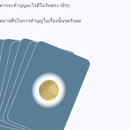
นั้น ควรจะทำบุญอะไรดีในวันพระ เย้ๆๆ
มหมายดีๆในการทำบุญในเรื่องนั้นๆครับผม