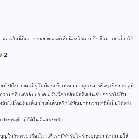
 บางคนวันนี้ก็อยากจะสวดมนต์เสียนี่กะไรแบบฮึดขึ้นมาเลยก็ว่าได้
น 2
วมไปถึงบางคนก็รู้สึกมีคนเข้ามาหา มาคุยเยอะจริงๆ เรียกว่า ดูมี
ปกติ แต่กลับบางคน วันนี้อาจสัมผัสสิ่งเร้นลับ อยากให้รีบ
ไปก็จะฝันเห็น บ้างก็เห็นหรือได้ยินมากกว่าปกติก็เป็นได้ครับ
ะพฤติปฎิบัติในวันพระครับ
ำบุญในวันพระ เรื่องไหนดี เรามีสำรับไพ่ร่วมบุญมา นำเสนอให้