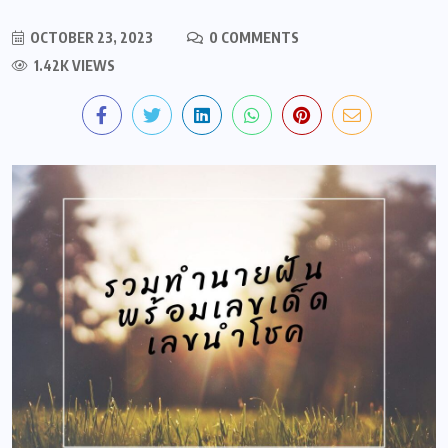
OCTOBER 23, 2023
0 COMMENTS
1.42K VIEWS