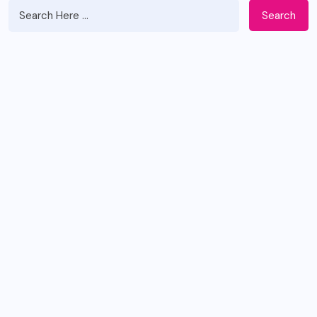
Search