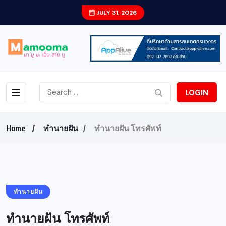
JULY 31, 2026
LOGIN
Home
ทำนายฝัน
ทำนายฝัน โทรศัพท์
ทำนายฝัน
ทำนายฝัน โทรศัพท์