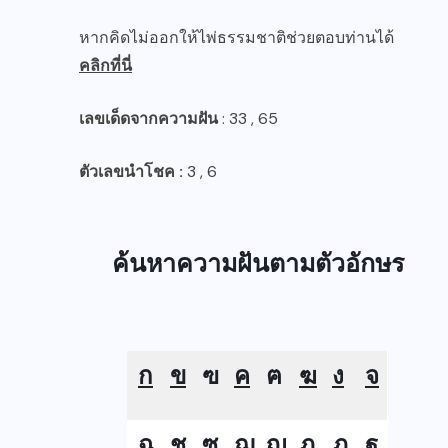
หากคิดไม่ออกให้ไพ่ธรรมชาติช่วยตอบท่านได้
คลิกที่นี่
เลขเด็ดจากความฝัน
: 33 , 65
ตัวเลขนำโชค :
3 , 6
ค้นหาความฝันตามตัวอักษร
ก
ข
ฃ
ค
ฅ
ฆ
ง
จ
ฉ
ช
ซ
ฌ
ญ
ฎ
ฏ
ฐ