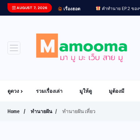
AUGUST 7, 2026
E
เรื่องฮอต
ดูดวง
รวมเรื่องเล่า
มูให้ดู
มูต้องมี
Home
ทำนายฝัน
ทำนายฝัน เที่ยว