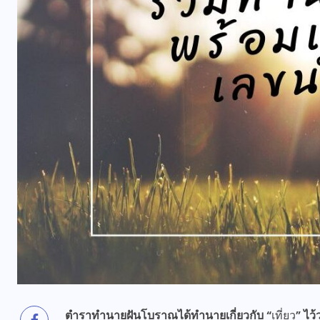
ตำราทำนายฝันโบราณได้ทำนายเกี่ยวกับ “
เที่ยว
” ไว้