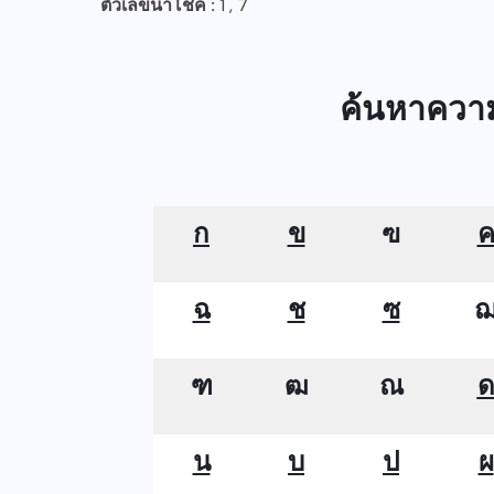
ตัวเลขนำโชค :
1 , 7
ค้นหาความ
ก
ข
ฃ
ฉ
ช
ซ
ฑ
ฒ
ณ
น
บ
ป
ผ