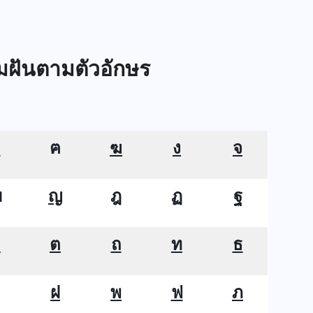
ฝันตามตัวอักษร
ค
ฅ
ฆ
ง
จ
ฌ
ญ
ฎ
ฏ
ฐ
ด
ต
ถ
ท
ธ
ฝ
พ
ฟ
ภ