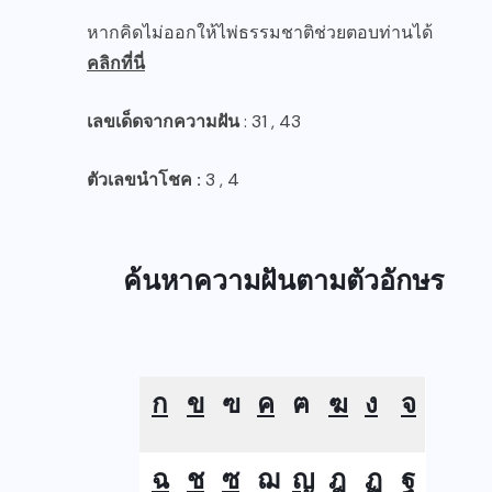
หากคิดไม่ออกให้ไพ่ธรรมชาติช่วยตอบท่านได้
คลิกที่นี่
เลขเด็ดจากความฝัน
: 31 , 43
ตัวเลขนำโชค :
3 , 4
ค้นหาความฝันตามตัวอักษร
ก
ข
ฃ
ค
ฅ
ฆ
ง
จ
ฉ
ช
ซ
ฌ
ญ
ฎ
ฏ
ฐ