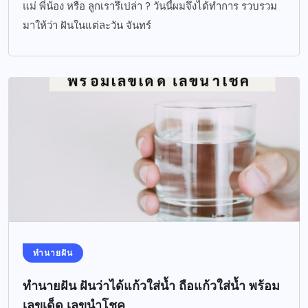
แม่ พี่น้อง หรือ ลูกเรารึเปล่า ? วันนี้ผมจึงได้ทำการ รวบรวม
มาให้ว่า ฝันในแต่ละวัน จันทร์
ทำนายฝัน
ทำนายฝัน ฝันว่าได้แก้วใส่น้ำ ถือแก้วใส่น้ำ พร้อม
เลขเด็ด เลขนำโชค