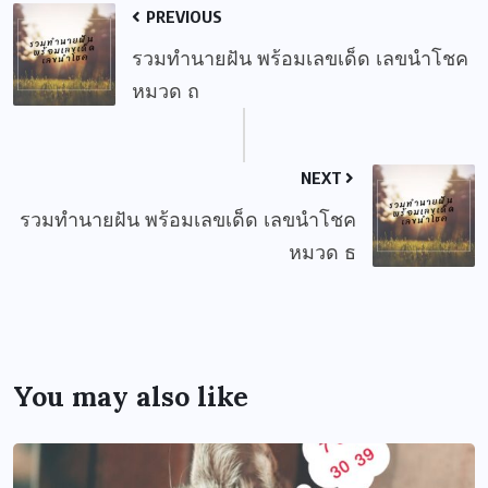
PREVIOUS
รวมทำนายฝัน พร้อมเลขเด็ด เลขนำโชค
หมวด ถ
NEXT
รวมทำนายฝัน พร้อมเลขเด็ด เลขนำโชค
หมวด ธ
You may also like