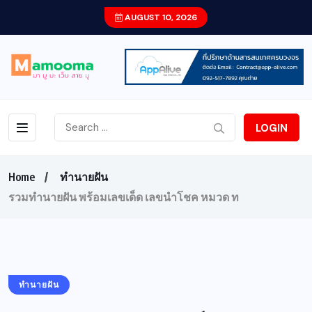
AUGUST 10, 2026
LOGIN
Home
ทำนายฝัน
รวมทำนายฝัน พร้อมเลขเด็ด เลขนำโชค หมวด ท
ทำนายฝัน