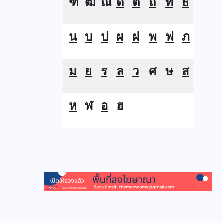
ฑ
ฒ
ณ
ด
ต
ถ
ท
ธ
น
บ
ป
ผ
ฝ
พ
ฟ
ภ
ม
ย
ร
ล
ว
ศ
ษ
ส
ห
ฬ
อ
ฮ