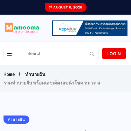
AUGUST 8, 2026
LOGIN
Home
ทำนายฝัน
รวมทำนายฝัน พร้อมเลขเด็ด เลขนำโชค หมวด ฉ
ทำนายฝัน