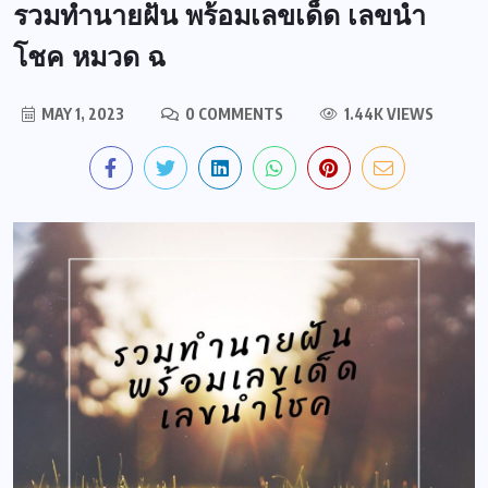
รวมทำนายฝัน พร้อมเลขเด็ด เลขนำ
โชค หมวด ฉ
MAY 1, 2023
0 COMMENTS
1.44K VIEWS