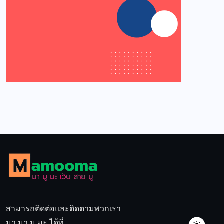
สามารถติดต่อและติดตามพวกเรา
มา มา มู มะ ได้ที่