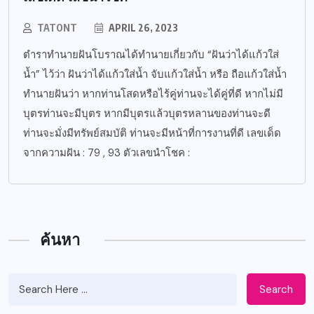
TATONT
APRIL 26, 2023
ตำราทำนายฝันโบราณได้ทำนายเกี่ยวกับ “ฝันว่าได้แก้วใส่
น้ำ” ไว้ว่า ฝันว่าได้แก้วใส่น้ำ จับแก้วใส่น้ำ หรือ ถือแก้วใส่น้ำ
ทำนายฝันว่า หากท่านโสดหรือไร้คู่ท่านจะได้คู่ที่ดี หากไม่มี
บุตรท่านจะมีบุตร หากมีบุตรแล้วบุตรหลานของท่านจะดี
ท่านจะมั่งมีทรัพย์สมบัติ ท่านจะมีหน้าที่การงานที่ดี เลขเด็ด
จากความฝัน : 79 , 93 ตัวเลขนำโชค :
ค้นหา
Search