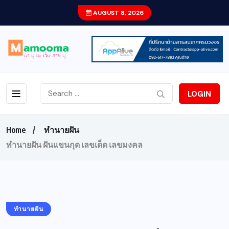
AUGUST 8, 2026
LOGIN
Home
ทำนายฝัน
ทำนายฝัน ฝันแขนกุด เลขเด็ด เลขมงคล
ทำนายฝัน