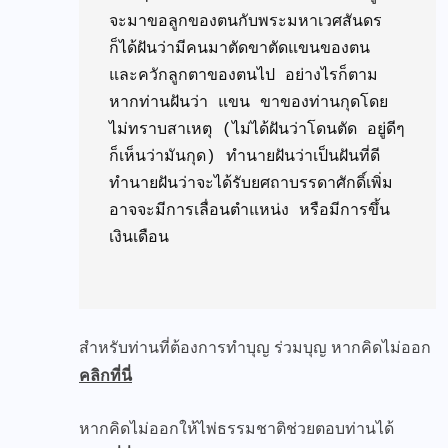
จะมาขอลูกของตนกับพระมหาเวศสันดร 
ก็ได้ฝันว่ามีคนมาตัดขาตัดแขนของตน 
และควักลูกตาของตนไป อย่างไรก็ตาม 
หากท่านฝันว่า แขน ขาของท่านกุดโดย
ไม่ทราบสาเหตุ (ไม่ได้ฝันว่าโดนตัด อยู่ดีๆ
ก็เห็นว่ามันกุด) ทำนายฝันว่าเป็นฝันที่ดี 
ทำนายฝันว่าจะได้รับยศถาบรรดาศักดิ์เพิ่ม 
อาจจะมีการเลื่อนตำแหน่ง หรือมีการขึ้น
เงินเดือน

สำหรับท่านที่ต้องการทำบุญ ร่วมบุญ หากคิดไม่ออก
คลิกที่นี่
หากคิดไม่ออกให้ไพ่ธรรมชาติช่วยตอบท่านได้