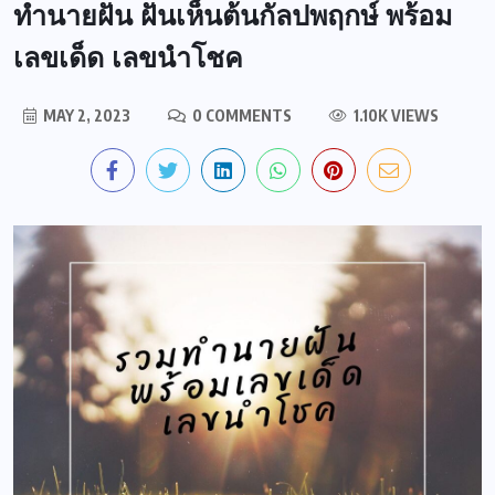
ทำนายฝัน ฝันเห็นต้นกัลปพฤกษ์ พร้อม
เลขเด็ด เลขนำโชค
MAY 2, 2023
0 COMMENTS
1.10K VIEWS