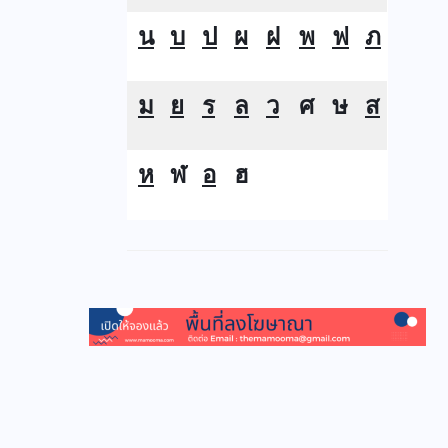
น
บ
ป
ผ
ฝ
พ
ฟ
ภ
ม
ย
ร
ล
ว
ศ
ษ
ส
ห
ฬ
อ
ฮ