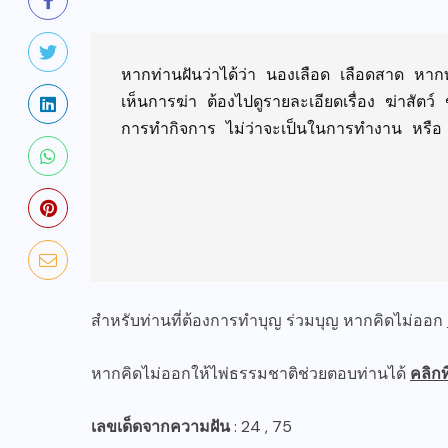
หากท่านฝันว่าได้ว่า นองเลือด เลือดสาด หากท่
เห็นการฆ่า ต้องไปดูรายละเอียดเรื่อง ฆ่าสั
การทำกิจการ ไม่ว่าจะเป็นในการทำงาน หรือ จ
สำหรับท่านที่ต้องการทำบุญ ร่วมบุญ หากคิดไม่ออก
หากคิดไม่ออกให้ไพ่ธรรมชาติช่วยตอบท่านได้
คลิกที่
เลขเด็ดจากความฝัน
: 24 , 75