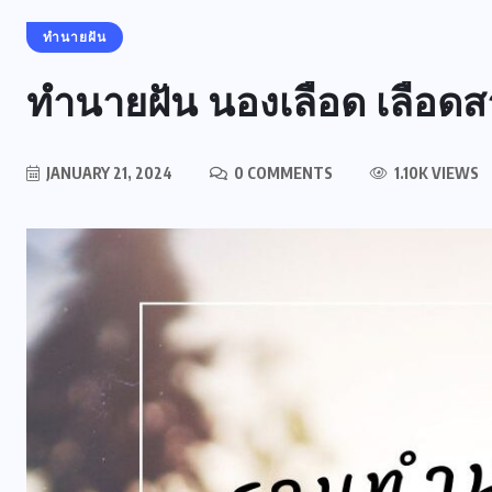
ทำนายฝัน
ทำนายฝัน นองเลือด เลือด
JANUARY 21, 2024
0 COMMENTS
1.10K VIEWS