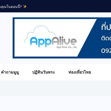
บใจตัวเอง โดยไม่ต้องรอให้ใครมาปลอบ
คำถามมูมู
ปฏิทินวันพระ
ท่องเที่ยวไทย