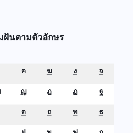
ฝันตามตัวอักษร
ค
ฅ
ฆ
ง
จ
ฌ
ญ
ฎ
ฏ
ฐ
ด
ต
ถ
ท
ธ
ฝ
พ
ฟ
ภ