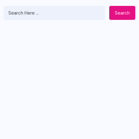
Search