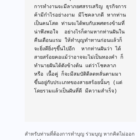
การทำงานจะมีลาภยศสรรเสริญ ธุรกิจการ
ค้ามีกำไรอย่างงาม มีโชคลาภดี หากท่าน
เป็นคนโสด ท่านจะได้พบกับเพศตรงข้ามที่
น่าพึงพอใจ  อย่างไรก็ตามหากท่านฝันใน
คืนเดือนแรม ให้ทำบุญทำทานก่อนแล้วก็
จะยิ่งดียิ่งๆขึ้นไปอีก  หากท่านฝันว่า ได้
สายสร้อยคอแม้ว่าอาจจะไม่เป็นทองคำ ก็
ทำนายฝันได้ดังข้างต้น แต่ว่าโชคลาภ 
หรือ เนื้อคู่ ก็จะมีสมบัติดีลดหลั่นตามมา
ขึ้นอยู่กับประเภทของสายสร้อยนั้นๆ (แต่
โดยรวมแล้วเป็นฝันที่ดี มีความสำเร็จ)

สำหรับท่านที่ต้องการทำบุญ ร่วมบุญ หากคิดไม่ออก