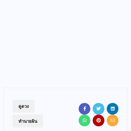
ดูดวง
ทำนายฝัน