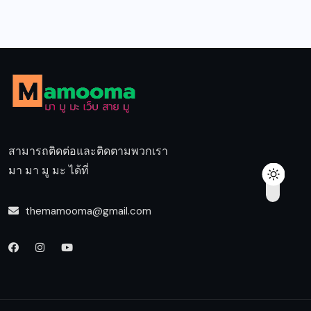
สามารถติดต่อและติดตามพวกเรา
มา มา มู มะ ได้ที่
themamooma@gmail.com