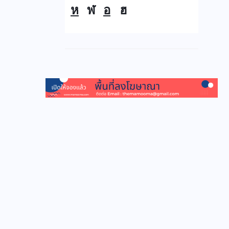
ห
ฬ
อ
ฮ