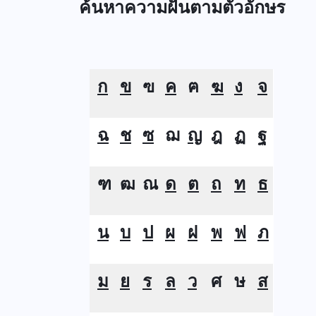
ค้นหาความฝันตามตัวอักษร
ก
ข
ฃ
ค
ฅ
ฆ
ง
จ
ฉ
ช
ซ
ฌ
ญ
ฎ
ฏ
ฐ
ฑ
ฒ
ณ
ด
ต
ถ
ท
ธ
น
บ
ป
ผ
ฝ
พ
ฟ
ภ
ม
ย
ร
ล
ว
ศ
ษ
ส