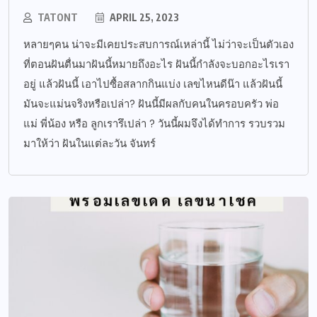
TATONT
APRIL 25, 2023
หลายๆคน น่าจะมีเคยประสบการณ์เหล่านี้ ไม่ว่าจะเป็นตัวเอง
ที่ตอนฝันตื่นมาฝันนี้หมายถึงอะไร ฝันนี้กำลังจะบอกอะไรเรา
อยู่ แล้วฝันนี้ เอาไปซื้อสลากกินแบ่ง เลขไหนดีน๊า แล้วฝันนี้
มันจะแม่นจริงหรือเปล่า? ฝันนี้มีผลกับคนในครอบครัว พ่อ
แม่ พี่น้อง หรือ ลูกเรารึเปล่า ? วันนี้ผมจึงได้ทำการ รวบรวม
มาให้ว่า ฝันในแต่ละวัน จันทร์