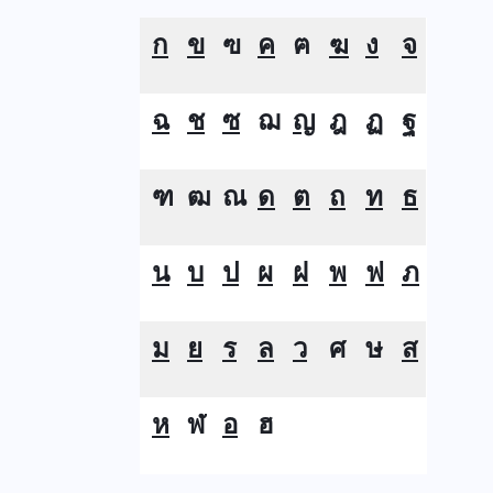
ก
ข
ฃ
ค
ฅ
ฆ
ง
จ
ฉ
ช
ซ
ฌ
ญ
ฎ
ฏ
ฐ
ฑ
ฒ
ณ
ด
ต
ถ
ท
ธ
น
บ
ป
ผ
ฝ
พ
ฟ
ภ
ม
ย
ร
ล
ว
ศ
ษ
ส
ห
ฬ
อ
ฮ