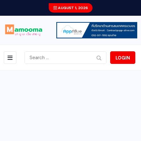
AUGUST 1, 2026
LOGIN