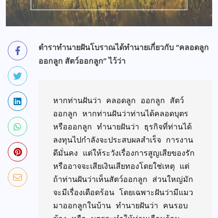
ตำราทำนายฝันโบราณได้ทำนายเกี่ยวกับ “คลอดลูก
ออกลูก สัตว์ออกลูก” ไว้ว่า
หากท่านฝันว่า คลอดลูก ออกลูก สัตว์
ออกลูก หากท่านฝันว่าท่านได้คลอดบุตร 
หรือออกลูก ทำนายฝันว่า ธุรกิจที่ท่านได้
ลงทุนไปกำลังจะประสบผลสำเร็จ การงาน
ดีมั่นคง แต่ให้ระวังเรื่องการสูญเสียของรัก
หรืออาจจะเสียเงินเสียทองโดยใช่เหตุ แต่
ถ้าท่านฝันว่าเห็นสัตว์ออกลูก ส่วนใหญ่มัก
จะมีเรื่องเดือดร้อน โดยเฉพาะฝันว่ามีแมว
มาออกลูกในบ้าน ทำนายฝันว่า คนรอบ