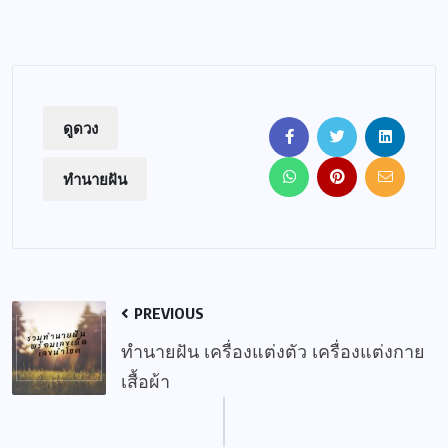
ดูดวง
ทำนายฝัน
PREVIOUS
ทำนายฝัน เครื่องแต่งตัว เครื่องแต่งกาย
เสื้อผ้า