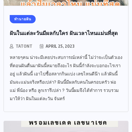
ทำนายฝัน
ฝันในแต่ละวันมีผลกับใคร ฝันเวลาไหนแม่นที่สุด
TATONT
APRIL 25, 2023
หลายๆคน น่าจะมีเคยประสบการณ์เหล่านี้ ไม่ว่าจะเป็นตัวเอง
ที่ตอนฝันตื่นมาฝันนี้หมายถึงอะไร ฝันนี้กำลังจะบอกอะไรเรา
อยู่ แล้วฝันนี้ เอาไปซื้อสลากกินแบ่ง เลขไหนดีน๊า แล้วฝันนี้
มันจะแม่นจริงหรือเปล่า? ฝันนี้มีผลกับคนในครอบครัว พ่อ
แม่ พี่น้อง หรือ ลูกเรารึเปล่า ? วันนี้ผมจึงได้ทำการ รวบรวม
มาให้ว่า ฝันในแต่ละวัน จันทร์