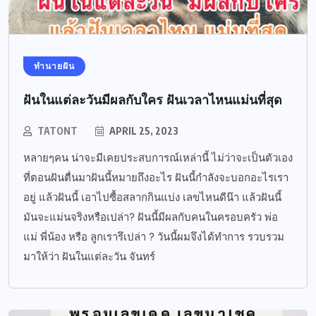
ทำนายฝัน
ฝันในแต่ละวันมีผลกับใคร ฝันเวลาไหนแม่นที่สุด
TATONT
APRIL 25, 2023
หลายๆคน น่าจะมีเคยประสบการณ์เหล่านี้ ไม่ว่าจะเป็นตัวเอง
ที่ตอนฝันตื่นมาฝันนี้หมายถึงอะไร ฝันนี้กำลังจะบอกอะไรเรา
อยู่ แล้วฝันนี้ เอาไปซื้อสลากกินแบ่ง เลขไหนดีน๊า แล้วฝันนี้
มันจะแม่นจริงหรือเปล่า? ฝันนี้มีผลกับคนในครอบครัว พ่อ
แม่ พี่น้อง หรือ ลูกเรารึเปล่า ? วันนี้ผมจึงได้ทำการ รวบรวม
มาให้ว่า ฝันในแต่ละวัน จันทร์