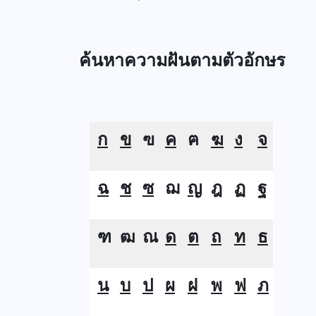
ค้นหาความฝันตามตัวอักษร
ก
ข
ฃ
ค
ฅ
ฆ
ง
จ
ฉ
ช
ซ
ฌ
ญ
ฎ
ฏ
ฐ
ฑ
ฒ
ณ
ด
ต
ถ
ท
ธ
น
บ
ป
ผ
ฝ
พ
ฟ
ภ