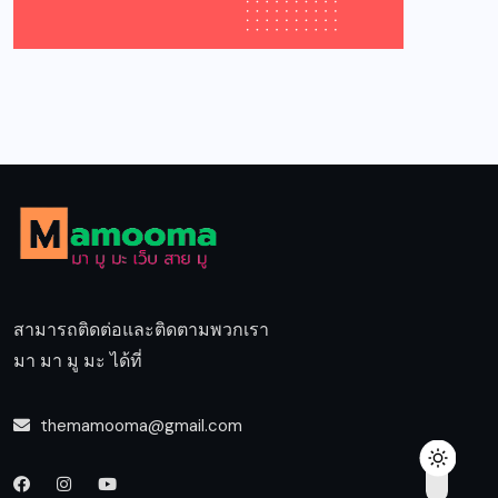
สามารถติดต่อและติดตามพวกเรา
มา มา มู มะ ได้ที่
themamooma@gmail.com