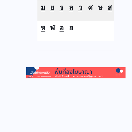
ม
ย
ร
ล
ว
ศ
ษ
ส
ห
ฬ
อ
ฮ