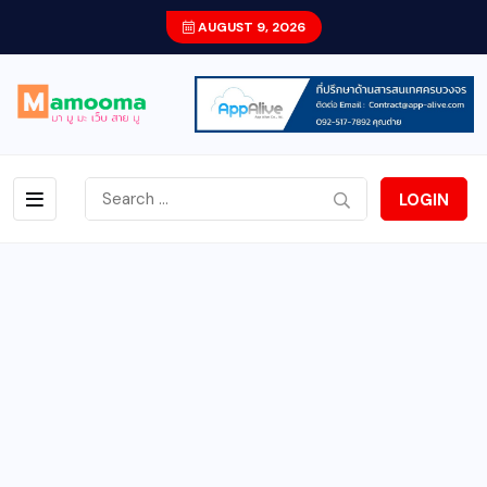
AUGUST 9, 2026
LOGIN