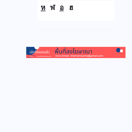
ห
ฬ
อ
ฮ