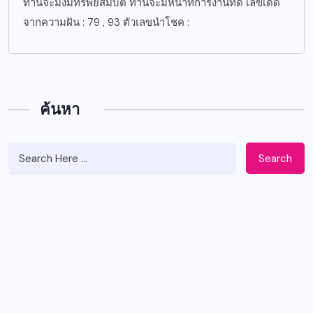
ท่านจะมั่งมีทรัพย์สมบัติ ท่านจะมีหน้าที่การงานที่ดี เลขเด็ด
จากความฝัน : 79 , 93 ตัวเลขนำโชค :
ค้นหา
Search