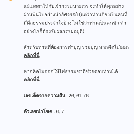
แผ่เมตตาให้กับเจ้ากรรมนายเวร จะทำให้ทุกอย่าง
ผ่านพ้นไปอย่างน่าอัศจรรย์ (แต่ว่าท่านต้องเป็นคนที่
มีศีลธรรมประจำใจบ้าง ไม่ใช่ว่าท่านเป็นคนชั่ว ทำ
อย่างไรก็ต้องรับผลกรรมอยู่ดี)
สำหรับท่านที่ต้องการทำบุญ ร่วมบุญ หากคิดไม่ออก
คลิกที่นี่
หากคิดไม่ออกให้ไพ่ธรรมชาติช่วยตอบท่านได้
คลิกที่นี่
เลขเด็ดจากความฝัน
: 26, 61, 76
ตัวเลขนำโชค :
6, 7