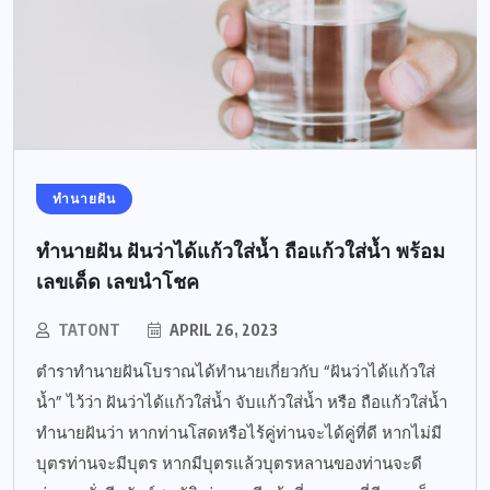
ทำนายฝัน
ทำนายฝัน ฝันว่าได้แก้วใส่น้ำ ถือแก้วใส่น้ำ พร้อม
เลขเด็ด เลขนำโชค
TATONT
APRIL 26, 2023
ตำราทำนายฝันโบราณได้ทำนายเกี่ยวกับ “ฝันว่าได้แก้วใส่
น้ำ” ไว้ว่า ฝันว่าได้แก้วใส่น้ำ จับแก้วใส่น้ำ หรือ ถือแก้วใส่น้ำ
ทำนายฝันว่า หากท่านโสดหรือไร้คู่ท่านจะได้คู่ที่ดี หากไม่มี
บุตรท่านจะมีบุตร หากมีบุตรแล้วบุตรหลานของท่านจะดี