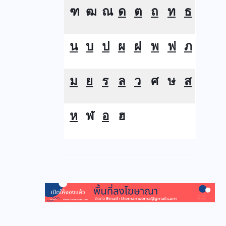
ฑ
ฒ
ณ
ด
ต
ถ
ท
ธ
น
บ
ป
ผ
ฝ
พ
ฟ
ภ
ม
ย
ร
ล
ว
ศ
ษ
ส
ห
ฬ
อ
ฮ