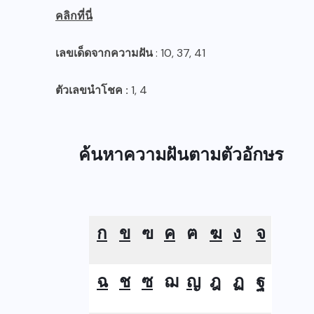
คลิกที่นี่
เลขเด็ดจากความฝัน
: 10, 37, 41
ตัวเลขนำโชค :
1, 4
ค้นหาความฝันตามตัวอักษร
ก
ข
ฃ
ค
ฅ
ฆ
ง
จ
ฉ
ช
ซ
ฌ
ญ
ฎ
ฏ
ฐ