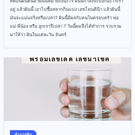
ที่ตอนฝันตื่นมาฝันนี้หมายถึงอะไร ฝันนี้กำลังจะบอกอะไรเรา
อยู่ แล้วฝันนี้ เอาไปซื้อสลากกินแบ่ง เลขไหนดีน๊า แล้วฝันนี้
มันจะแม่นจริงหรือเปล่า? ฝันนี้มีผลกับคนในครอบครัว พ่อ
แม่ พี่น้อง หรือ ลูกเรารึเปล่า ? วันนี้ผมจึงได้ทำการ รวบรวม
มาให้ว่า ฝันในแต่ละวัน จันทร์
ทำนายฝัน