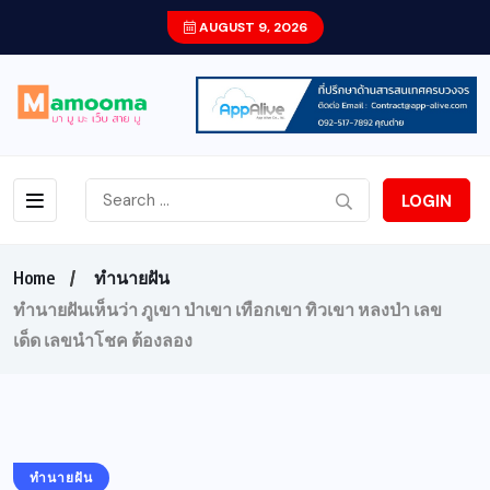
AUGUST 9, 2026
LOGIN
Home
ทำนายฝัน
ทำนายฝันเห็นว่า ภูเขา ป่าเขา เทือกเขา ทิวเขา หลงป่า เลข
เด็ด เลขนำโชค ต้องลอง
ทำนายฝัน