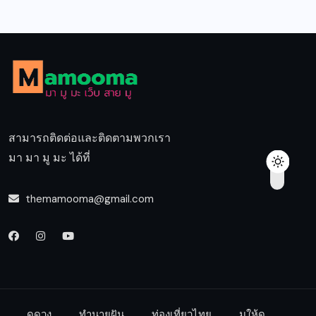
สามารถติดต่อและติดตามพวกเรา
มา มา มู มะ ได้ที่
themamooma@gmail.com
ดูดวง
ทำนายฝัน
ท่องเที่ยวไทย
มูให้ดู