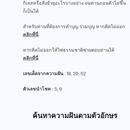
กิเลสหรือสิ่งยั่วยุอะไรบางอย่าง จนท่านถอนตัวไม่ขึ้น
ก็เป็นได้
สำหรับท่านที่ต้องการทำบุญ ร่วมบุญ หากคิดไม่ออก
คลิกที่นี่
หากคิดไม่ออกให้ไพ่ธรรมชาติช่วยตอบท่านได้
คลิกที่นี่
เลขเด็ดจากความฝัน
: 19, 29, 52
ตัวเลขนำโชค :
5, 9
ค้นหาความฝันตามตัวอักษร