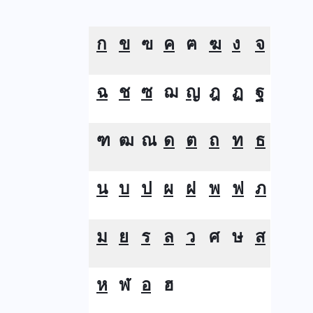
ก
ข
ฃ
ค
ฅ
ฆ
ง
จ
ฉ
ช
ซ
ฌ
ญ
ฎ
ฏ
ฐ
ฑ
ฒ
ณ
ด
ต
ถ
ท
ธ
น
บ
ป
ผ
ฝ
พ
ฟ
ภ
ม
ย
ร
ล
ว
ศ
ษ
ส
ห
ฬ
อ
ฮ