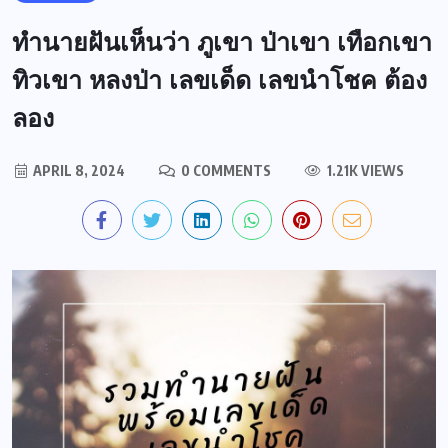
ทำนายฝันเห็นว่า ภูเขา ป่าเขา เทือกเขา
ทิวเขา หลงป่า เลขเด็ด เลขนำโชค ต้อง
ลอง
APRIL 8, 2024
0 COMMENTS
1.21K VIEWS