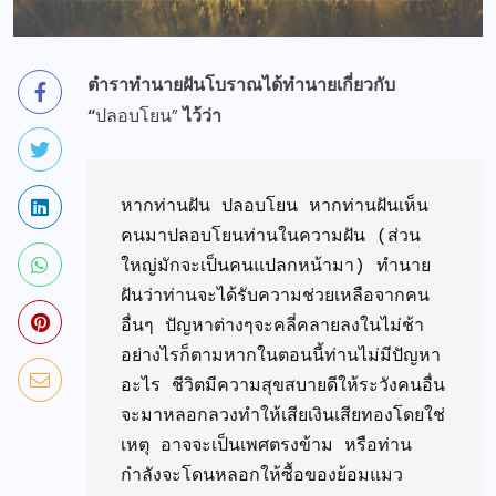
ตำราทำนายฝันโบราณได้ทำนายเกี่ยวกับ
“
ปลอบโยน”
ไว้ว่า
หากท่านฝัน ปลอบโยน หากท่านฝันเห็น
คนมาปลอบโยนท่านในความฝัน (ส่วน
ใหญ่มักจะเป็นคนแปลกหน้ามา) ทำนาย
ฝันว่าท่านจะได้รับความช่วยเหลือจากคน
อื่นๆ ปัญหาต่างๆจะคลี่คลายลงในไม่ช้า
อย่างไรก็ตามหากในตอนนี้ท่านไม่มีปัญหา
อะไร ชีวิตมีความสุขสบายดีให้ระวังคนอื่น
จะมาหลอกลวงทำให้เสียเงินเสียทองโดยใช่
เหตุ อาจจะเป็นเพศตรงข้าม หรือท่าน
กำลังจะโดนหลอกให้ซื้อของย้อมแมว
