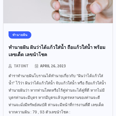
ทำนายฝัน
ทำนายฝัน ฝันว่าได้แก้วใส่น้ำ ถือแก้วใส่น้ำ พร้อม
เลขเด็ด เลขนำโชค
TATONT
APRIL 26, 2023
ตำราทำนายฝันโบราณได้ทำนายเกี่ยวกับ “ฝันว่าได้แก้วใส่
น้ำ” ไว้ว่า ฝันว่าได้แก้วใส่น้ำ จับแก้วใส่น้ำ หรือ ถือแก้วใส่น้ำ
ทำนายฝันว่า หากท่านโสดหรือไร้คู่ท่านจะได้คู่ที่ดี หากไม่มี
บุตรท่านจะมีบุตร หากมีบุตรแล้วบุตรหลานของท่านจะดี
ท่านจะมั่งมีทรัพย์สมบัติ ท่านจะมีหน้าที่การงานที่ดี เลขเด็ด
จากความฝัน : 79 , 93 ตัวเลขนำโชค :