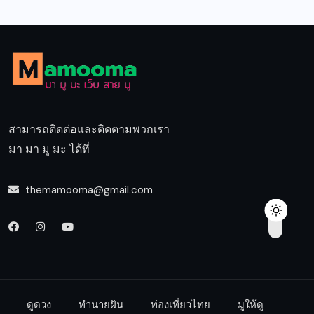
สามารถติดต่อและติดตามพวกเรา
มา มา มู มะ ได้ที่
themamooma@gmail.com
ดูดวง
ทำนายฝัน
ท่องเที่ยวไทย
มูให้ดู