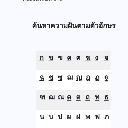
ค้นหาความฝันตามตัวอักษร
ก
ข
ฃ
ค
ฅ
ฆ
ง
จ
ฉ
ช
ซ
ฌ
ญ
ฎ
ฏ
ฐ
ฑ
ฒ
ณ
ด
ต
ถ
ท
ธ
น
บ
ป
ผ
ฝ
พ
ฟ
ภ