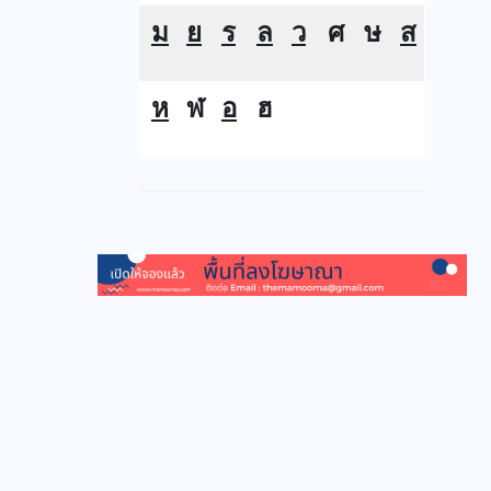
ม
ย
ร
ล
ว
ศ
ษ
ส
ห
ฬ
อ
ฮ