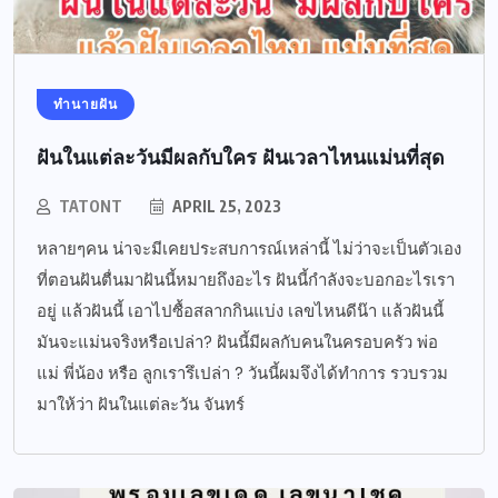
ทำนายฝัน
ฝันในแต่ละวันมีผลกับใคร ฝันเวลาไหนแม่นที่สุด
TATONT
APRIL 25, 2023
หลายๆคน น่าจะมีเคยประสบการณ์เหล่านี้ ไม่ว่าจะเป็นตัวเอง
ที่ตอนฝันตื่นมาฝันนี้หมายถึงอะไร ฝันนี้กำลังจะบอกอะไรเรา
อยู่ แล้วฝันนี้ เอาไปซื้อสลากกินแบ่ง เลขไหนดีน๊า แล้วฝันนี้
มันจะแม่นจริงหรือเปล่า? ฝันนี้มีผลกับคนในครอบครัว พ่อ
แม่ พี่น้อง หรือ ลูกเรารึเปล่า ? วันนี้ผมจึงได้ทำการ รวบรวม
มาให้ว่า ฝันในแต่ละวัน จันทร์