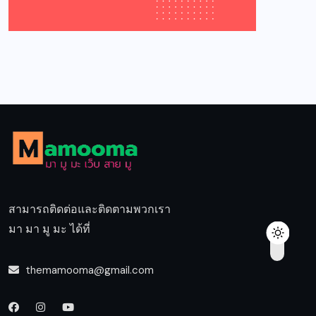
สามารถติดต่อและติดตามพวกเรา
มา มา มู มะ ได้ที่
themamooma@gmail.com