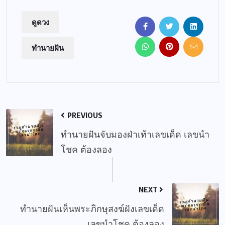
ดูดวง
ทำนายฝัน
PREVIOUS
ทำนายฝันจับมองฝ่าเท้าเลขเด็ด เลขนำ
โชค ต้องลอง
NEXT
ทำนายฝันเห็นพระภิกษุสงฆ์ฝังเลขเด็ด
เลขนำโชค ต้องลอง