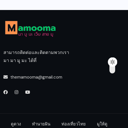
สามารถติดต่อและติดตามพวกเรา
มา มา มู มะ ได้ที่
themamooma@gmail.com
ดูดวง
ทำนายฝัน
ท่องเที่ยวไทย
มูให้ดู