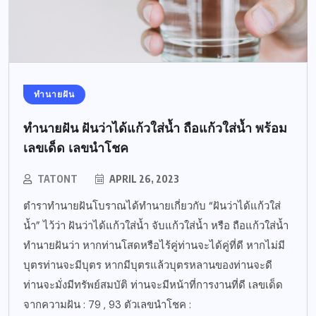
ทำนายฝัน
ทำนายฝัน ฝันว่าได้แก้วใส่น้ำ ถือแก้วใส่น้ำ พร้อม
เลขเด็ด เลขนำโชค
TATONT
APRIL 26, 2023
ตำราทำนายฝันโบราณได้ทำนายเกี่ยวกับ “ฝันว่าได้แก้วใส่
น้ำ” ไว้ว่า ฝันว่าได้แก้วใส่น้ำ จับแก้วใส่น้ำ หรือ ถือแก้วใส่น้ำ
ทำนายฝันว่า หากท่านโสดหรือไร้คู่ท่านจะได้คู่ที่ดี หากไม่มี
บุตรท่านจะมีบุตร หากมีบุตรแล้วบุตรหลานของท่านจะดี
ท่านจะมั่งมีทรัพย์สมบัติ ท่านจะมีหน้าที่การงานที่ดี เลขเด็ด
จากความฝัน : 79 , 93 ตัวเลขนำโชค :