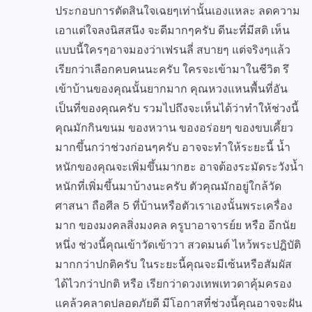
ประกอบการตัดสินใจเฉยๆเท่านั้นเองแหละ ลดความ
เอาแต่ใจลงนิสสนึง จะดีมากๆครับ ดีนะที่มีสติ เห็น
แบบนี้ใครๆอาจมองว่าเฟรนลี่ สบายๆ แต่จริงๆแล้ว
เรียกว่าเลือกคบคนนะครับ ใครจะเข้ามาในชีวิต รึ
เข้าบ้านของคุณนั้นยากมาก คุณหวงแหนพื้นที่อัน
เป็นที่ของคุณครับ รวมไปถึงจะเห็นได้ว่าทำให้ช่วงนี้
คุณมักกินขนม ของหวาน ของอร่อยๆ ของขบเคี้ยว
มากขึ้นกว่าช่วงก่อนๆครับ อาจจะทำให้ระยะนี้ น้ำ
หนักของคุณจะเพิ่มขึ้นมากฮะ อาจต้องระมัดระวังน้ำ
หนักที่เพิ่มขึ้นมาบ้างนะครับ ตัวคุณมักอยู่ใกล้วัด
ศาสนา ถือศีล 5 ที่บ้านหรือตัวเราเองนั้นพระเครื่อง
มาก ของมงคลสิ่งมงคล ครูบาอาจารย์ย หรือ อีกนัย
หนึ่ง ช่วงนี้คุณเข้าวัดเข้าวา สวดมนต์ ไหว้พระปฎิบัติ
มากกว่าปกติครับ ในระยะนี้คุณจะมีเซ้นหรือสัมผัส
ได้ไวกว่าปกติ หรือ เรียกว่าดวงเทพเทวดาคุ้มครอง
แคล้วคลาดปลอดภัยดี มีโอกาสที่ช่วงนี้คุณอาจจะฝัน