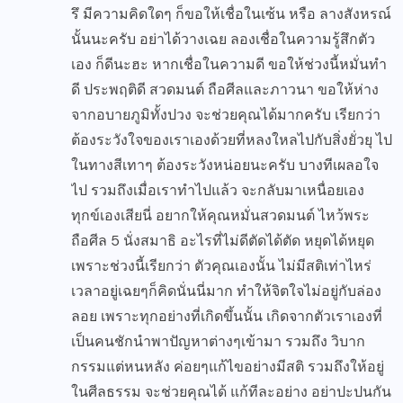
รึ มีความคิดใดๆ ก็ขอให้เชื่อในเซ้น หรือ ลางสังหรณ์
นั้นนะครับ อย่าได้วางเฉย ลองเชื่อในความรู้สึกตัว
เอง ก็ดีนะฮะ หากเชื่อในความดี ขอให้ช่วงนี้หมั่นทำ
ดี ประพฤติดี สวดมนต์ ถือศีลและภาวนา ขอให้ห่าง
จากอบายภูมิทั้งปวง จะช่วยคุณได้มากครับ เรียกว่า
ต้องระวังใจของเราเองด้วยที่หลงใหลไปกับสิ่งยั่วยุ ไป
ในทางสีเทาๆ ต้องระวังหน่อยนะครับ บางทีเผลอใจ
ไป รวมถึงเมื่อเราทำไปแล้ว จะกลับมาเหนื่อยเอง
ทุกข์เองเสียนี่ อยากให้คุณหมั่นสวดมนต์ ไหว้พระ
ถือศีล 5 นั่งสมาธิ อะไรที่ไม่ดีตัดได้ตัด หยุดได้หยุด
เพราะช่วงนี้เรียกว่า ตัวคุณเองนั้น ไม่มีสติเท่าไหร่
เวลาอยู่เฉยๆก็คิดนั่นนี่มาก ทำให้จิตใจไม่อยู่กับล่อง
ลอย เพราะทุกอย่างที่เกิดขึ้นนั้น เกิดจากตัวเราเองที่
เป็นคนชักนำพาปัญหาต่างๆเข้ามา รวมถึง วิบาก
กรรมแต่หนหลัง ค่อยๆแก้ไขอย่างมีสติ รวมถึงให้อยู่
ในศีลธรรม จะช่วยคุณได้ แก้ทีละอย่าง อย่าปะปนกัน