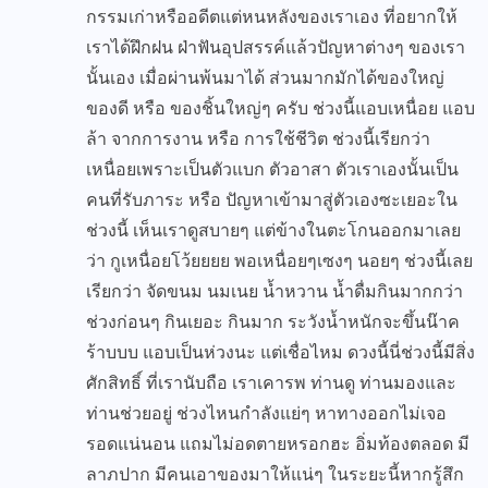
กรรมเก่าหรืออดีตแต่หนหลังของเราเอง ที่อยากให้
เราได้ฝึกฝน ฝ่าฟันอุปสรรค์แล้วปัญหาต่างๆ ของเรา
นั้นเอง เมื่อผ่านพ้นมาได้ ส่วนมากมักได้ของใหญ่
ของดี หรือ ของชิ้นใหญ่ๆ ครับ ช่วงนี้แอบเหนื่อย แอบ
ล้า จากการงาน หรือ การใช้ชีวิต ช่วงนี้เรียกว่า
เหนื่อยเพราะเป็นตัวแบก ตัวอาสา ตัวเราเองนั้นเป็น
คนที่รับภาระ หรือ ปัญหาเข้ามาสู่ตัวเองซะเยอะใน
ช่วงนี้ เห็นเราดูสบายๆ แต่ข้างในตะโกนออกมาเลย
ว่า กูเหนื่อยโว้ยยยย พอเหนื่อยๆเซงๆ นอยๆ ช่วงนี้เลย
เรียกว่า จัดขนม นมเนย น้ำหวาน น้ำดื่มกินมากกว่า
ช่วงก่อนๆ กินเยอะ กินมาก ระวังน้ำหนักจะขึ้นน๊าค
ร้าบบบ แอบเป็นห่วงนะ แต่เชื่อไหม ดวงนี้นี่ช่วงนี้มีสิ่ง
ศักสิทธิ์ ที่เรานับถือ เราเคารพ ท่านดู ท่านมองและ
ท่านช่วยอยู่ ช่วงไหนกำลังแย่ๆ หาทางออกไม่เจอ
รอดแน่นอน แถมไม่อดตายหรอกฮะ อิ่มท้องตลอด มี
ลาภปาก มีคนเอาของมาให้แน่ๆ ในระยะนี้หากรู้สึก