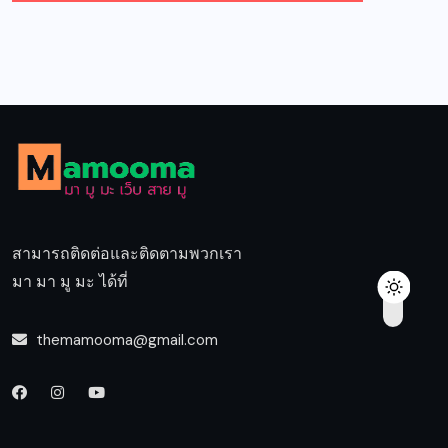
สามารถติดต่อและติดตามพวกเรา
มา มา มู มะ ได้ที่
themamooma@gmail.com