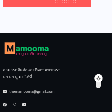
สามารถติดต่อและติดตามพวกเรา
มา มา มู มะ ได้ที่
themamooma@gmail.com