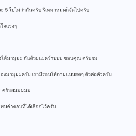
ึจะ 5 ใบไม่ว่ากันครับ รึเหมาหมดก็จัดไปครับ
ห้ใจแรงๆ
งใจให้มามูมะ กันด้วยนะคร้าบบบ ขอบคุณ ครับผม
ของมามูมะครับ เรามีรอบให้ถามแบบสดๆ ตัวต่อตัวครับ
ูมะ ครับผมมมมม
ะพบคำตอบที่ได้เลือกไว้ครับ