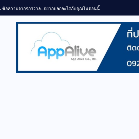
น ข้อความจากจักรวาล…อยากบอกอะไรกับคุณในตอนนี้?